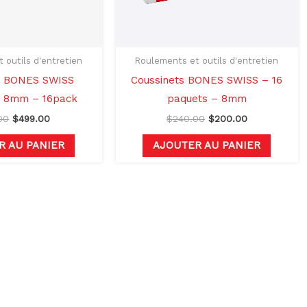
 outils d'entretien
Roulements et outils d'entretien
s BONES SWISS
Coussinets BONES SWISS – 16
 8mm – 16pack
paquets – 8mm
00
$
499.00
$
240.00
$
200.00
R AU PANIER
AJOUTER AU PANIER