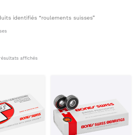
uits identifiés “roulements suisses”
ses
résultats affichés
Le
Le
Le
Le
prix
prix
prix
prix
initial
actuel
initial
actuel
était :
est :
était :
est :
$608.00.
$499.00.
$240.00.
$200.00.