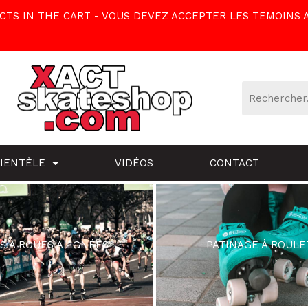
TS IN THE CART - VOUS DEVEZ ACCEPTER LES TEMOINS 
LIENTÈLE
VIDÉOS
CONTACT
S À ROUES ALIGNÉES
PATINAGE À ROULE