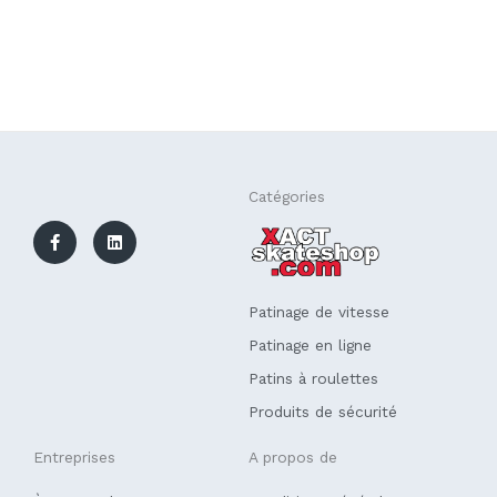
F
L
Catégories
a
i
c
n
e
k
b
e
o
d
o
i
k
n
Patinage de vitesse
-
f
Patinage en ligne
Patins à roulettes
Produits de sécurité
Entreprises
A propos de