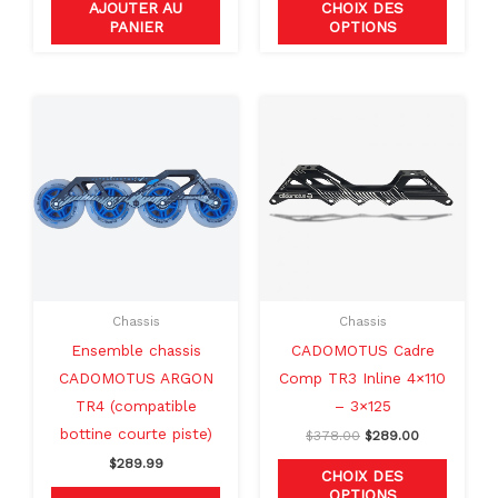
page
AJOUTER AU
CHOIX DES
PANIER
OPTIONS
du
produit
Le
Le
Ce
Ce
prix
prix
produit
produit
initial
actuel
était :
est :
a
a
$378.00.
$289.00.
plusieurs
plusieu
variations.
variati
Les
Les
options
option
peuvent
peuven
Chassis
Chassis
être
être
Ensemble chassis
CADOMOTUS Cadre
choisies
choisie
CADOMOTUS ARGON
Comp TR3 Inline 4×110
sur
sur
TR4 (compatible
– 3×125
la
la
bottine courte piste)
$
378.00
$
289.00
page
page
$
289.99
du
du
CHOIX DES
OPTIONS
produit
produit