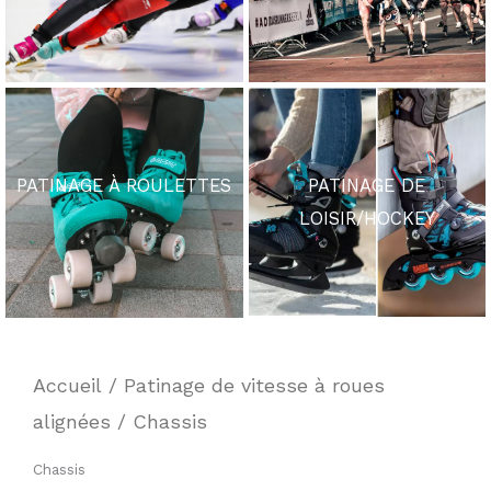
PATINAGE À ROULETTES
PATINAGE DE
LOISIR/HOCKEY
Accueil
/
Patinage de vitesse à roues
alignées
/ Chassis
Chassis