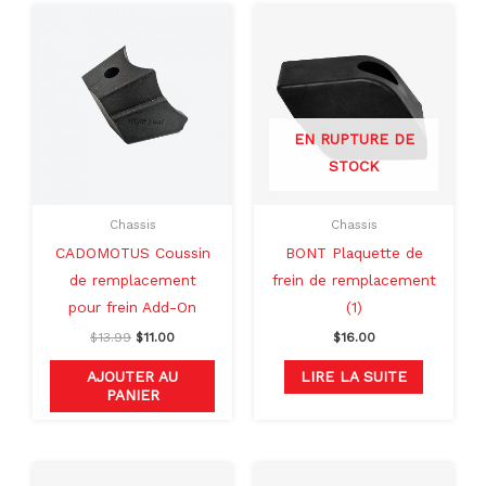
Le
Le
prix
prix
initial
actuel
était :
est :
$13.99.
$11.00.
EN RUPTURE DE
STOCK
Chassis
Chassis
CADOMOTUS Coussin
BONT Plaquette de
de remplacement
frein de remplacement
pour frein Add-On
(1)
$
13.99
$
11.00
$
16.00
AJOUTER AU
LIRE LA SUITE
PANIER