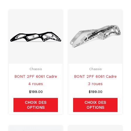
Ce
Ce
produit
produit
a
a
plusieurs
plusieu
variations.
variati
Les
Les
options
option
peuvent
peuven
Chassis
Chassis
être
être
BONT 2PF 6061 Cadre
BONT 2PF 6061 Cadre
choisies
choisie
4 roues
3 roues
sur
sur
$
199.00
$
199.00
la
la
page
page
CHOIX DES
CHOIX DES
OPTIONS
OPTIONS
du
du
produit
produit
Le
Le
Ce