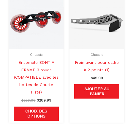
prix
prix
produit
initial
actuel
était :
est :
a
$329.99.
$289.99.
plusieurs
variations.
Les
options
peuvent
Chassis
Chassis
être
Ensemble BONT A
Frein avant pour cadre
choisies
FRAME 3 roues
à 2 points (1)
sur
(COMPATIBLE avec les
$
49.99
la
bottes de Courte
page
AJOUTER AU
Piste)
PANIER
du
$
329.99
$
289.99
produit
CHOIX DES
OPTIONS