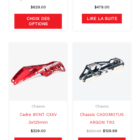
sur
$
629.00
$
479.00
la
page
CHOIX DES
LIRE LA SUITE
OPTIONS
du
produit
Le
Le
Ce
prix
prix
produit
initial
actuel
était :
est :
a
$220.00.
$129.99.
plusieu
variati
Les
option
peuven
Chassis
Chassis
être
Cadre BONT CXXV
Chassis CADOMOTUS
choisie
3x125mm
ARGON TR3
sur
$
329.00
$
220.00
$
129.99
la