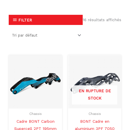
16 résultats affichés
FILTER
Ce
produit
a
plusieurs
variations.
EN RUPTURE DE
Les
STOCK
options
peuvent
Chassis
Chassis
être
Cadre BONT Carbon
BONT Cadre en
choisies
Supercell 2PT 195mm
aluminium 3PF 7050