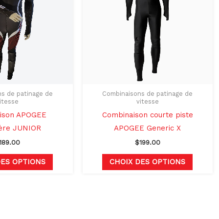
variations.
variati
Les
Les
options
options
peuvent
peuven
être
être
choisies
choisie
sur
sur
s de patinage de
Combinaisons de patinage de
itesse
vitesse
la
la
ison APOGEE
Combinaison courte piste
page
page
ère JUNIOR
APOGEE Generic X
du
du
189.00
$
199.00
produit
produit
DES OPTIONS
CHOIX DES OPTIONS