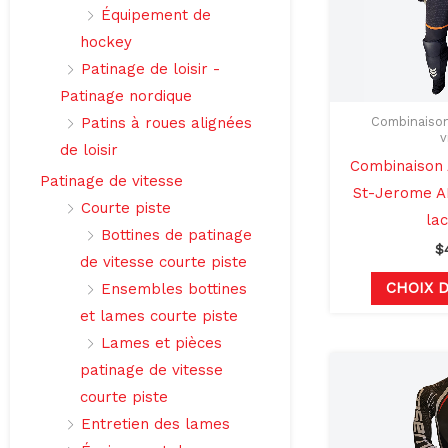
Équipement de
hockey
Patinage de loisir -
Patinage nordique
Combinaison
Patins à roues alignées
v
de loisir
Combinaison
Patinage de vitesse
St-Jerome A
Courte piste
la
Bottines de patinage
$
de vitesse courte piste
CHOIX 
Ensembles bottines
et lames courte piste
Lames et pièces
patinage de vitesse
courte piste
Entretien des lames