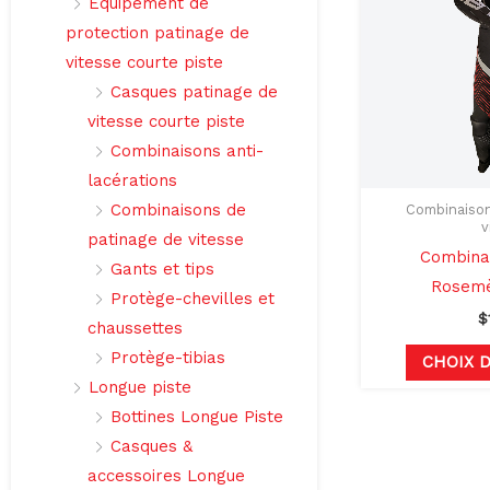
Équipement de
protection patinage de
vitesse courte piste
Casques patinage de
vitesse courte piste
Combinaisons anti-
lacérations
Combinaisons de
Combinaison
v
patinage de vitesse
Combina
Gants et tips
Rosem
Protège-chevilles et
$
chaussettes
Protège-tibias
CHOIX 
Longue piste
Bottines Longue Piste
Casques &
accessoires Longue