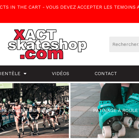
TS IN THE CART - VOUS DEVEZ ACCEPTER LES TEMOINS 
LIENTÈLE
VIDÉOS
CONTACT
S À ROUES ALIGNÉES
PATINAGE À ROULE