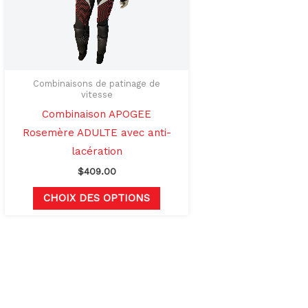
options
t
peuvent
être
s
choisies
sur
Combinaisons de patinage de
vitesse
la
Combinaison APOGEE
page
Rosemère ADULTE avec anti-
du
lacération
produit
$
409.00
CHOIX DES OPTIONS
rs