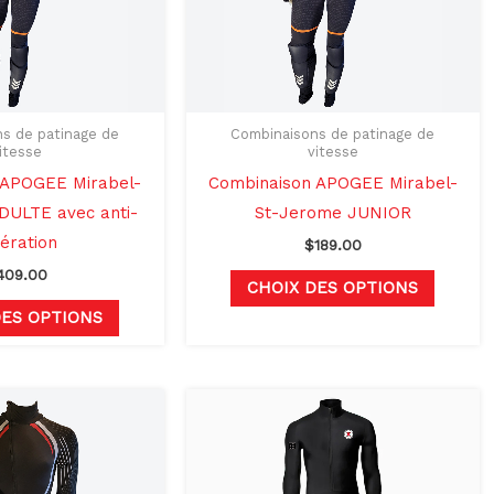
options
options
peuvent
peuven
être
être
choisies
choisie
sur
sur
s de patinage de
Combinaisons de patinage de
itesse
vitesse
la
la
 APOGEE Mirabel-
Combinaison APOGEE Mirabel-
page
page
DULTE avec anti-
St-Jerome JUNIOR
du
du
cération
$
189.00
produit
produit
409.00
CHOIX DES OPTIONS
DES OPTIONS
Ce
Ce
produit
produit
a
a
plusieurs
plusieu