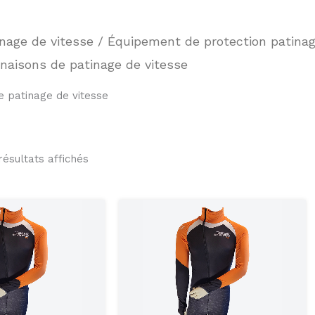
inage de vitesse
/
Équipement de protection patinag
aisons de patinage de vitesse
 patinage de vitesse
résultats affichés
Ce
Ce
produit
produit
a
a
plusieurs
plusieu
variations.
variati
Les
Les