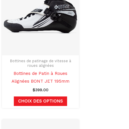
rs
plusieurs
ons.
variations.
Les
options
t
peuvent
être
s
choisies
sur
Bottines de patinage de vitesse à
roues alignées
la
Bottines de Patin à Roues
page
Alignées BONT JET 195mm
du
$
399.00
produit
CHOIX DES OPTIONS
Ce