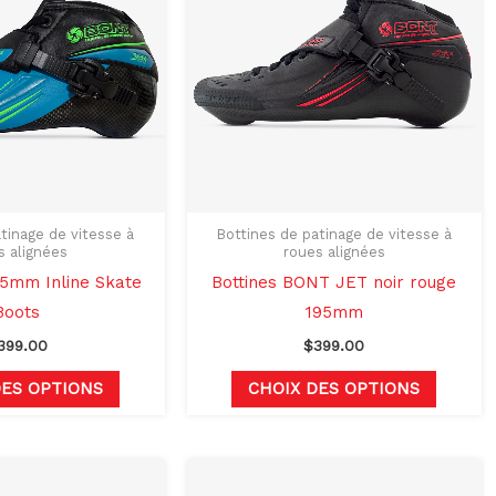
plusieurs
plusieu
variations.
variati
Les
Les
options
options
peuvent
peuven
être
être
choisies
choisie
sur
sur
tinage de vitesse à
Bottines de patinage de vitesse à
s alignées
roues alignées
la
la
5mm Inline Skate
Bottines BONT JET noir rouge
page
page
Boots
195mm
du
du
399.00
$
399.00
produit
produit
DES OPTIONS
CHOIX DES OPTIONS
Ce
Ce