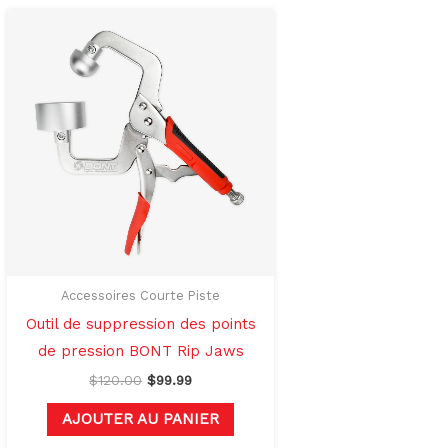
Le
Le
prix
prix
initial
actuel
était :
est :
$120.00.
$99.99.
rs
ons.
t
s
Accessoires Courte Piste
Outil de suppression des points
de pression BONT Rip Jaws
$
120.00
$
99.99
AJOUTER AU PANIER