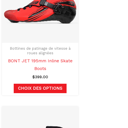
ons.
variations.
Les
options
t
peuvent
être
s
choisies
sur
Bottines de patinage de vitesse à
roues alignées
la
BONT JET 195mm Inline Skate
page
Boots
du
$
399.00
produit
CHOIX DES OPTIONS
Ce
produit
a