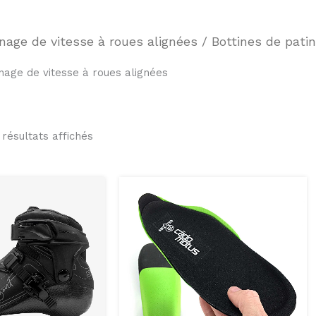
nage de vitesse à roues alignées
/ Bottines de patin
inage de vitesse à roues alignées
 résultats affichés
Ce
Ce
produit
produit
a
a
plusieurs
plusieu
variations.
variati
Les
Les
options
options