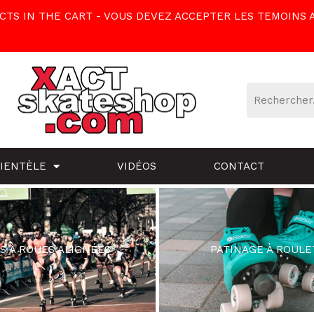
TS IN THE CART - VOUS DEVEZ ACCEPTER LES TEMOINS 
LIENTÈLE
VIDÉOS
CONTACT
S À ROUES ALIGNÉES
PATINAGE À ROULE