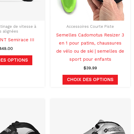
peuvent
peuven
être
être
choisies
choisie
sur
sur
tinage de vitesse à
Accessoires Courte Piste
s alignées
la
la
Semelles Cadomotus Resizer 3
NT Semirace III
page
page
en 1 pour patins, chaussures
449.00
du
du
de vélo ou de ski | semelles de
produit
produit
sport pour enfants
DES OPTIONS
$
39.99
CHOIX DES OPTIONS
Ce
Ce
produit
produit
a
a
plusieurs
plusieu