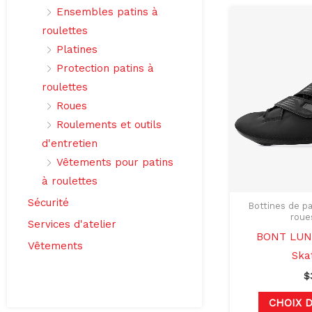
Ensembles patins à
roulettes
Platines
Protection patins à
roulettes
Roues
Roulements et outils
d'entretien
Vêtements pour patins
à roulettes
Sécurité
Bottines de pa
roue
Services d'atelier
BONT LUNA
Vêtements
Ska
$
CHOIX 