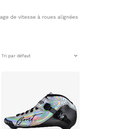
age de vitesse à roues alignées
Ce
produit
a
rs
plusieurs
ons.
variations.
Les
options