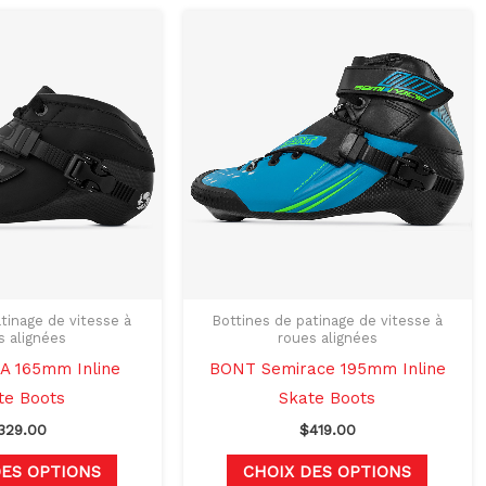
Ce
Ce
produit
produit
a
a
plusieurs
plusieu
variations.
variati
Les
Les
options
options
peuvent
peuven
être
être
choisies
choisie
sur
sur
tinage de vitesse à
Bottines de patinage de vitesse à
s alignées
roues alignées
la
la
 165mm Inline
BONT Semirace 195mm Inline
page
page
te Boots
Skate Boots
du
du
329.00
$
419.00
produit
produit
DES OPTIONS
CHOIX DES OPTIONS