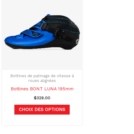
produit
a
rs
plusieurs
ons.
variations.
Les
options
t
peuvent
être
s
choisies
sur
Bottines de patinage de vitesse à
roues alignées
la
Bottines BONT LUNA 195mm
page
$
329.00
du
produit
CHOIX DES OPTIONS