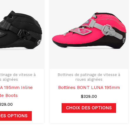
produit
produit
a
a
plusieurs
plusieu
variations.
variati
Les
Les
options
options
peuvent
peuven
être
être
choisies
choisie
sur
sur
tinage de vitesse à
Bottines de patinage de vitesse à
s alignées
roues alignées
la
la
 195mm Inline
Bottines BONT LUNA 195mm
page
page
te Boots
$
329.00
du
du
329.00
produit
produit
CHOIX DES OPTIONS
DES OPTIONS