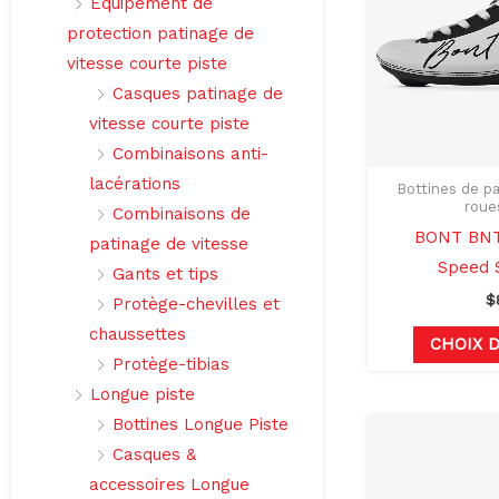
Équipement de
protection patinage de
vitesse courte piste
Casques patinage de
vitesse courte piste
Combinaisons anti-
lacérations
Bottines de pa
roue
Combinaisons de
BONT BNT
patinage de vitesse
Speed 
Gants et tips
$
Protège-chevilles et
chaussettes
CHOIX 
Protège-tibias
Longue piste
Bottines Longue Piste
Casques &
accessoires Longue