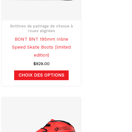
t
peuvent
être
s
choisies
sur
Bottines de patinage de vitesse à
roues alignées
la
BONT BNT 195mm Inline
page
Speed Skate Boots (limited
du
edition)
produit
$
829.00
CHOIX DES OPTIONS
Ce
produit
a
rs
plusieurs