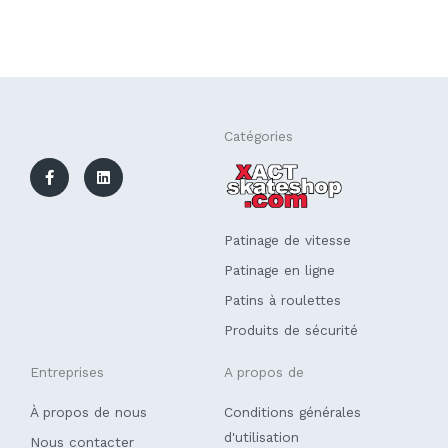
F
L
Catégories
a
i
c
n
e
k
b
e
o
d
o
i
k
n
Patinage de vitesse
-
f
Patinage en ligne
Patins à roulettes
Produits de sécurité
Entreprises
A propos de
À propos de nous
Conditions générales
d'utilisation
Nous contacter