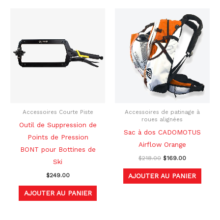
Le
Le
prix
prix
initial
actuel
était :
est :
$218.00.
$169.00.
Accessoires Courte Piste
Accessoires de patinage à
roues alignées
Outil de Suppression de
Sac à dos CADOMOTUS
Points de Pression
Airflow Orange
BONT pour Bottines de
$
218.00
$
169.00
Ski
AJOUTER AU PANIER
$
249.00
AJOUTER AU PANIER