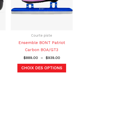
variations.
variations.
Les
Les
options
options
peuvent
peuvent
être
être
choisies
choisies
Courte piste
sur
sur
Ensemble BONT Patriot
la
la
Carbon BOA/GT3
page
page
$
889.00
–
$
939.00
du
du
CHOIX DES OPTIONS
produit
produit