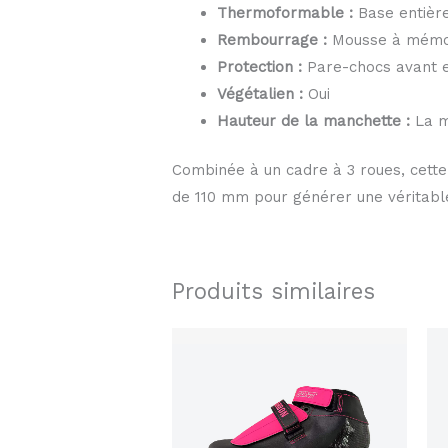
Thermoformable :
Base entière
Rembourrage :
Mousse à mémo
Protection :
Pare-chocs avant 
Végétalien :
Oui
Hauteur de la manchette :
La m
Combinée à un cadre à 3 roues, cette
de 110 mm pour générer une véritable
Produits similaires
Plage
Ce
de
produit
prix :
$609.00
a
à
$639.00
plusieurs