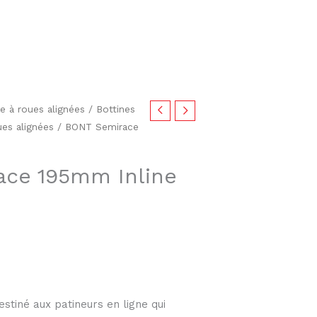
e à roues alignées
/
Bottines
ues alignées
/ BONT Semirace
ce 195mm Inline
stiné aux patineurs en ligne qui