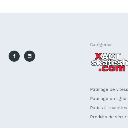
F
L
Catégories
a
i
c
n
e
k
b
e
o
d
o
i
k
n
-
f
Patinage de vites
Patinage en ligne
Patins à roulettes
Produits de sécuri