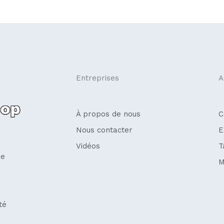
Entreprises
A
À propos de nous
C
Nous contacter
E
Vidéos
T
se
M
té