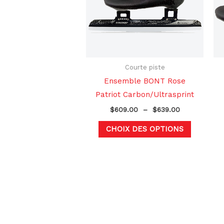
variation
Les
options
peuvent
être
choisies
Courte piste
sur
Ensemble BONT Rose
la
Patriot Carbon/Ultrasprint
page
$
609.00
–
$
639.00
du
CHOIX DES OPTIONS
produit