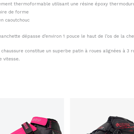
ment thermoformable utilisant une résine époxy thermodurc
ire de forme
en caoutchouc
anchette dépasse d’environ 1 pouce le haut de l’os de la chev
 chaussure constitue un superbe patin à roues alignées à 3 
 vitesse.
Ce
produit
a
plusieurs