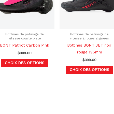
s.
variations.
Les
options
peuvent
être
choisies
Bottines de patinage de
Bottines de patinage de
vitesse courte piste
vitesse à roues alignées
sur
BONT Patriot Carbon Pink
Bottines BONT JET noir
la
rouge 195mm
$
389.00
page
$
399.00
du
CHOIX DES OPTIONS
produit
CHOIX DES OPTIONS