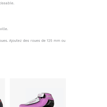
issable.
ille.
roues. Ajoutez des roues de 125 mm ou
Plage
Ce
Ce
de
produit
produit
prix :
$889.00
a
a
à
plusieurs
$939.00
plusieurs