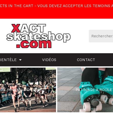
TS IN THE CART - VOUS DEVEZ ACCEPTER LES TEMOINS 
LIENTÈLE
VIDÉOS
CONTACT
S À ROUES ALIGNÉES
PATINAGE À ROULE