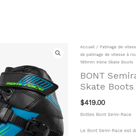
quantité
Accueil
/
Patinage de vitess
de patinage de vitesse à ro
de
195mm Inline Skate Boots
BONT
Semirace
BONT Semira
195mm
Skate Boots
Inline
Skate
$
419.00
Boots
Bottes Bont Semi-Race
Le Bont Semi-Race est de