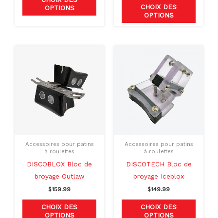
CHOIX DES
OPTIONS
du
du
OPTIONS
produit
produit
Ce
Ce
produit
produit
a
a
plusieurs
plusieu
variations.
variati
Les
Les
options
option
peuvent
peuven
Accessoires pour patins
Accessoires pour patins
être
être
à roulettes
à roulettes
choisies
choisie
DISCOBLOX Bloc de
DISCOTECH Bloc de
sur
sur
broyage Outlaw
broyage Iceblox
la
la
$
159.99
$
149.99
page
page
CHOIX DES
CHOIX DES
du
du
OPTIONS
OPTIONS