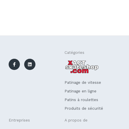
F
L
Catégories
a
i
c
n
e
k
b
e
o
d
o
i
k
n
Patinage de vitesse
-
f
Patinage en ligne
Patins à roulettes
Produits de sécurité
Entreprises
A propos de