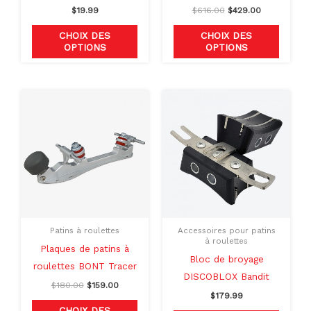
$
19.99
$
616.00
$
429.00
page
page
du
du
CHOIX DES
CHOIX DES
OPTIONS
OPTIONS
produit
produit
Le
Le
Ce
Ce
prix
prix
produit
produit
initial
actuel
était :
est :
a
a
$180.00.
$159.00.
plusieurs
plusieu
variations.
variati
Les
Les
options
option
peuvent
peuven
Patins à roulettes
Accessoires pour patins
être
être
à roulettes
Plaques de patins à
choisies
choisie
Bloc de broyage
roulettes BONT Tracer
sur
sur
DISCOBLOX Bandit
$
180.00
$
159.00
la
la
$
179.99
page
page
CHOIX DES