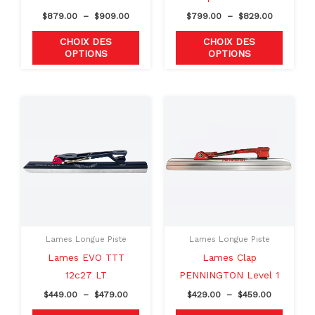
sur
sur
$
879.00
–
$
909.00
$
799.00
–
$
829.00
la
la
page
page
CHOIX DES
CHOIX DES
OPTIONS
OPTIONS
du
du
produit
produit
Plage
Plage
Ce
Ce
de
de
produit
produit
prix :
prix :
$449.00
$429.00
a
a
à
à
plusieurs
plusieu
$479.00
$459.00
variations.
variati
Les
Les
options
option
peuvent
peuven
Lames Longue Piste
Lames Longue Piste
être
être
Lames EVO TTT
Lames Clap
choisies
choisie
12c27 LT
PENNINGTON Level 1
sur
sur
$
449.00
–
$
479.00
$
429.00
–
$
459.00
la
la