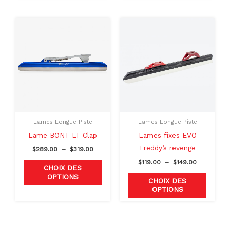
Plage
Plage
Ce
Ce
de
de
produit
produit
prix :
prix :
$289.00
$119.00
a
a
à
à
plusieurs
plusieu
$319.00
$149.00
variations.
variati
Les
Les
options
option
peuvent
peuven
Lames Longue Piste
Lames Longue Piste
être
être
Lame BONT LT Clap
Lames fixes EVO
choisies
choisie
Freddy’s revenge
$
289.00
–
$
319.00
sur
sur
$
119.00
–
$
149.00
la
la
CHOIX DES
OPTIONS
page
page
CHOIX DES
OPTIONS
du
du
produit
produit