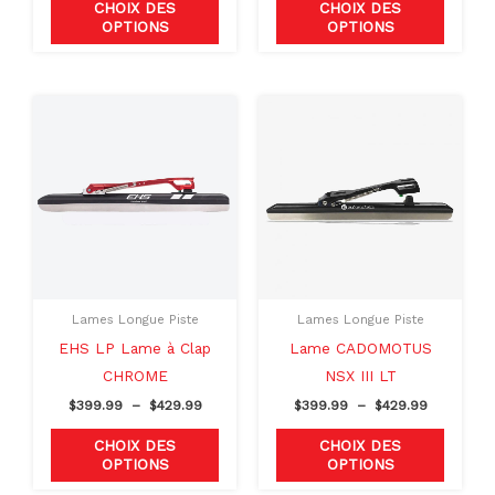
page
page
CHOIX DES
CHOIX DES
OPTIONS
OPTIONS
du
du
produit
produit
Plage
Plage
Ce
Ce
de
de
produit
produit
prix :
prix :
$399.99
$399.99
a
a
à
à
plusieurs
plusieu
$429.99
$429.99
variations.
variati
Les
Les
options
option
peuvent
peuven
Lames Longue Piste
Lames Longue Piste
être
être
EHS LP Lame à Clap
Lame CADOMOTUS
choisies
choisie
CHROME
NSX III LT
sur
sur
$
399.99
–
$
429.99
$
399.99
–
$
429.99
la
la
page
page
CHOIX DES
CHOIX DES
OPTIONS
OPTIONS
du
du
produit
produit