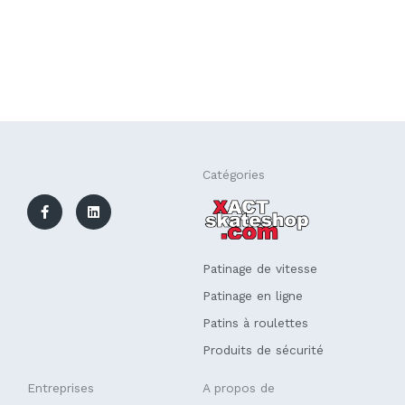
F
L
Catégories
a
i
c
n
e
k
b
e
o
d
o
i
k
n
Patinage de vitesse
-
f
Patinage en ligne
Patins à roulettes
Produits de sécurité
Entreprises
A propos de