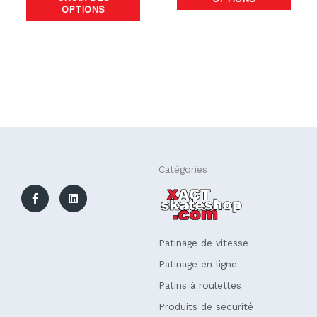
OPTIONS
produit
produ
F
L
Catégories
a
i
c
n
e
k
b
e
o
d
o
i
k
n
Patinage de vitesse
-
f
Patinage en ligne
Patins à roulettes
Produits de sécurité