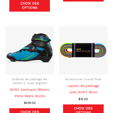
produit
produ
CHOIX DES
OPTIONS
Ce
Ce
produit
produ
a
a
plusieurs
plusi
variations.
variat
Les
Les
options
optio
peuvent
peuve
être
être
Bottines de patinage de
Accessoires Courte Piste
vitesse à roues alignées
choisies
chois
Lacets de patinage
BONT Semirace 195mm
sur
sur
cirés BONT 8mm
Inline Skate Boots
la
la
$
12.00
$
419.00
page
page
CHOIX DES
du
du
CHOIX DES
OPTIONS