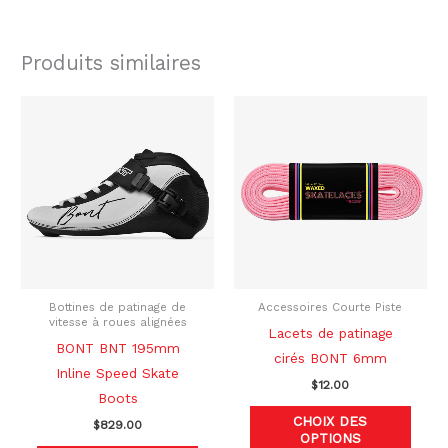
Produits similaires
Ce
Ce
produit
produ
a
a
plusieurs
plusi
variations.
variat
Les
Les
options
optio
peuvent
peuve
être
être
Bottines de patinage de
Accessoires Courte Piste
vitesse à roues alignées
choisies
chois
Lacets de patinage
BONT BNT 195mm
sur
sur
cirés BONT 6mm
Inline Speed Skate
la
la
$
12.00
Boots
page
page
CHOIX DES
$
829.00
du
du
OPTIONS