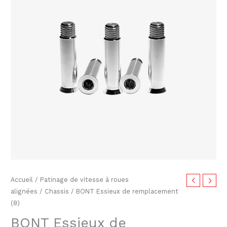
de
remplacement
(8)
Accueil
/
Patinage de vitesse à roues
alignées
/
Chassis
/ BONT Essieux de remplacement
(8)
BONT Essieux de