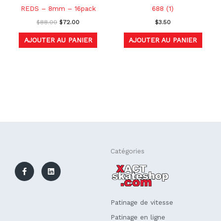
REDS – 8mm – 16pack
688 (1)
$
88.00
$
72.00
$
3.50
AJOUTER AU PANIER
AJOUTER AU PANIER
F
L
Catégories
a
i
c
n
e
k
b
e
o
d
o
i
k
n
Patinage de vitesse
-
f
Patinage en ligne