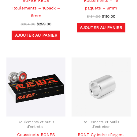
SUPER REDS
Roulements – 16
Roulements – 16pack –
paquets – 8mm
8mm
$
134.00
$
110.00
$
304.00
$
259.00
AJOUTER AU PANIER
AJOUTER AU PANIER
Le
Le
prix
prix
initial
actuel
était :
est :
$88.00.
$72.00.
Roulements et outils
Roulements et outils
d'entretien
d'entretien
Coussinets BONES
BONT Cylindre d’argent