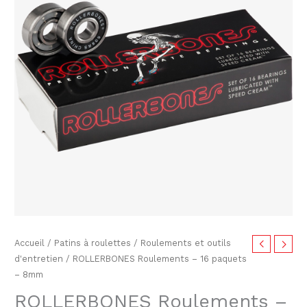
initial
actuel
-
était :
est :
16
paquets
$70.00.
$58.00.
-
8mm
Accueil
/
Patins à roulettes
/
Roulements et outils
d'entretien
/ ROLLERBONES Roulements – 16 paquets
– 8mm
ROLLERBONES Roulements –