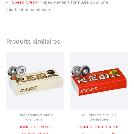
Speed Cream™
spécialement formulée pour une
lubrification supérieure.
Produits similaires
Le
Le
Le
Le
prix
prix
prix
prix
initial
actuel
initial
actuel
était :
est :
était :
est :
$304.00.
$259.00.
$134.00.
$110.00.
Roulements et outils
Roulements et outils
d'entretien
d'entretien
BONES CERAMIC
BONES SUPER REDS