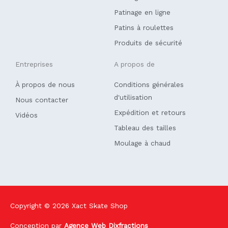
-
f
Patinage en ligne
Patins à roulettes
Produits de sécurité
Entreprises
A propos de
À propos de nous
Conditions générales
d'utilisation
Nous contacter
Expédition et retours
Vidéos
Tableau des tailles
Moulage à chaud
Copyright © 2026
Xact Skate Shop
Conception par
Agence Web Dixfractions