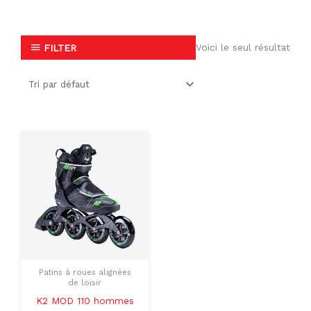
Voici le seul résultat
FILTER
Le
Le
Ce
prix
prix
produit
initial
actuel
était :
est :
a
$449.99.
$299.00.
plusieurs
variations.
Les
options
peuvent
Patins à roues alignées
être
de loisir
choisies
K2 MOD 110 hommes