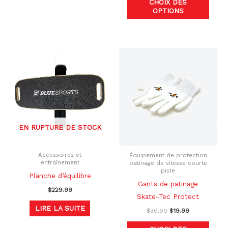
CHOIX DES
OPTIONS
Le
Le
Ce
prix
prix
produ
initial
actuel
était :
est :
a
$30.00.
$19.99.
plusi
variat
Les
EN RUPTURE DE STOCK
optio
peuve
être
Accessoires et
Équipement de protection
entraînement
patinage de vitesse courte
chois
piste
Planche d’équilibre
sur
Gants de patinage
$
229.99
la
Skate-Tec Protect
page
LIRE LA SUITE
$
30.00
$
19.99
du