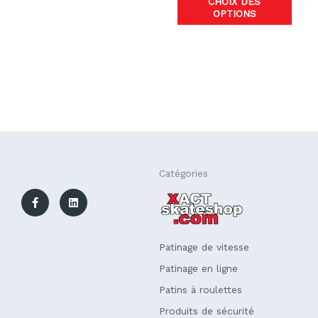
CHOIX DES
produ
OPTIONS
F
L
Catégories
a
i
c
n
e
k
b
e
o
d
o
i
k
n
Patinage de vitesse
-
f
Patinage en ligne
Patins à roulettes
Produits de sécurité