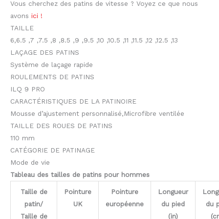
Vous cherchez des patins de vitesse ? Voyez ce que nous
avons
ici !
TAILLE
6
,
6.5
,
7
,
7.5
,
8
,
8.5
,
9
,
9.5
,
10
,
10.5
,
11
,
11.5
,
12
,
12.5
,
13
LAÇAGE DES PATINS
Système de laçage rapide
ROULEMENTS DE PATINS
ILQ 9 PRO
CARACTÉRISTIQUES DE LA PATINOIRE
Mousse d’ajustement personnalisé
,
Microfibre ventilée
TAILLE DES ROUES DE PATINS
110 mm
CATÉGORIE DE PATINAGE
Mode de vie
Tableau des tailles de patins pour hommes
Taille de
Pointure
Pointure
Longueur
Long
patin/
UK
européenne
du pied
du 
Taille de
(in)
(c