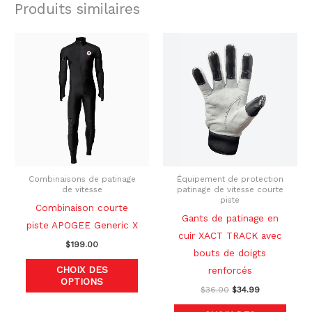
Produits similaires
Le
Le
Ce
Ce
prix
prix
produit
produ
initial
actuel
était :
est :
a
a
$36.00.
$34.99.
plusieurs
plusi
variations.
variat
Les
Les
options
optio
peuvent
peuve
être
être
Combinaisons de patinage
Équipement de protection
de vitesse
patinage de vitesse courte
choisies
chois
piste
Combinaison courte
sur
sur
Gants de patinage en
piste APOGEE Generic X
la
la
cuir XACT TRACK avec
$
199.00
page
page
bouts de doigts
du
du
CHOIX DES
renforcés
OPTIONS
produit
produ
$
36.00
$
34.99