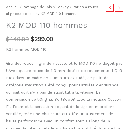
Accueil
/
Patinage de loisir/Hockey
/
Patins à roues
alignées de loisir
/ K2 MOD 110 hommes
K2 MOD 110 hommes
$
449.99
$
299.00
K2 hommes MOD 110
Grandes roues = grande vitesse, et le MOD 110 ne déçoit pas
! Avec quatre roues de 110 mm dotées de roulements ILQ-9
PRO dans un cadre en aluminium extrudé, ce patin de
catégorie marathon a été conçu pour l’athlète d’endurance
qui sait qu’il n’y a pas de substitut à la vitesse. La
combinaison de l’Original SoftBoot® avec la mousse Custom
Fit Foam et la sensation de gant de la tige en microfibre
ventilée, crée une chaussure qui offre un ajustement de
haute performance avec un confort tout au long de la
journée. Ajoutez à cela le soutien et la stabilité du manchon