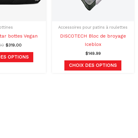
peuvent
peuven
être
être
choisies
choisie
sur
sur
ottines
Accessoires pour patins à roulettes
la
la
ar bottes Vegan
DISCOTECH Bloc de broyage
page
page
Iceblox
00
$
319.00
du
du
$
149.99
DES OPTIONS
produit
produit
CHOIX DES OPTIONS