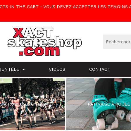
TS IN THE CART - VOUS DEVEZ ACCEPTER LES TEMOINS 
LIENTÈLE
VIDÉOS
CONTACT
S À ROUES ALIGNÉES
PATINAGE À ROULE