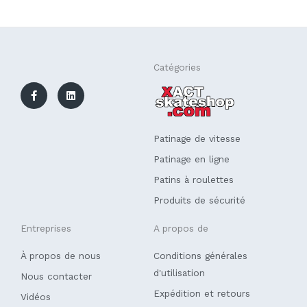
F
L
Catégories
a
i
c
n
e
k
b
e
o
d
o
i
k
n
Patinage de vitesse
-
f
Patinage en ligne
Patins à roulettes
Produits de sécurité
Entreprises
A propos de
À propos de nous
Conditions générales
d'utilisation
Nous contacter
Expédition et retours
Vidéos