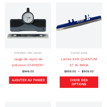
Plage
Ce
de
produ
prix :
$859.00
a
à
plusi
$909.00
variat
Les
optio
peuve
être
Entretien des lames
Courte piste
chois
Jauge de rayon de
Lames EHS QUANTUM
sur
précision STAYBENT
ST Bi-Métal
la
$
949.00
$
859.00
–
$
909.00
page
AJOUTER AU PANIER
CHOIX DES
du
OPTIONS
produ
Le
Le
Plage
Ce
Ce