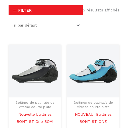
5 résultats affichés
FILTER
Le
Le
Le
Le
Ce
Ce
prix
prix
prix
prix
produit
produit
initial
actuel
initial
actuel
était :
est :
était :
est :
a
a
$598.00.
$449.00.
$518.00.
$389.00.
plusieurs
plusieu
variations.
variati
Les
Les
options
option
peuvent
peuven
Bottines de patinage de
Bottines de patinage de
être
être
vitesse courte piste
vitesse courte piste
choisies
choisie
Nouvelle bottines
NOUVEAU! Bottines
sur
sur
BONT ST One BOA!
BONT ST-ONE
la
la