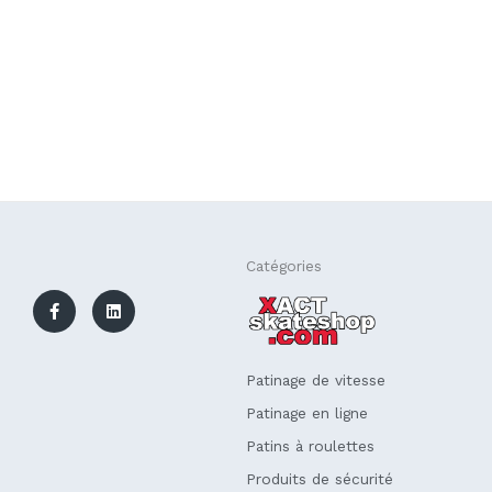
F
L
Catégories
a
i
c
n
e
k
b
e
o
d
o
i
k
n
Patinage de vitesse
-
f
Patinage en ligne
Patins à roulettes
Produits de sécurité