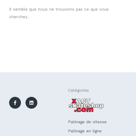
Il semble que nous ne trouvions pas ce que vous
cherchez.
F
L
Catégories
a
i
c
n
e
k
b
e
o
d
o
i
k
n
Patinage de vitesse
-
f
Patinage en ligne