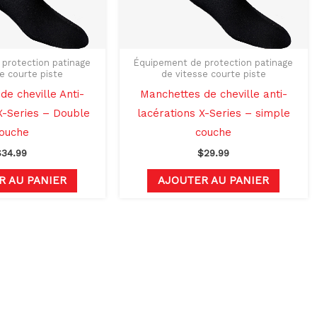
protection patinage
Équipement de protection patinage
e courte piste
de vitesse courte piste
de cheville Anti-
Manchettes de cheville anti-
X-Series – Double
lacérations X-Series – simple
ouche
couche
$
34.99
$
29.99
R AU PANIER
AJOUTER AU PANIER