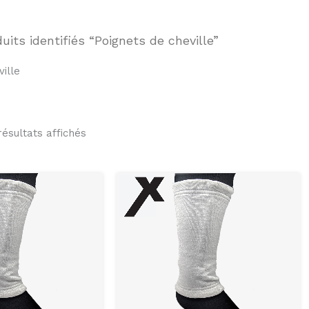
uits identifiés “Poignets de cheville”
ille
résultats affichés