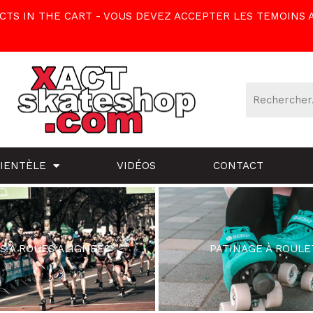
TS IN THE CART - VOUS DEVEZ ACCEPTER LES TEMOINS 
LIENTÈLE
VIDÉOS
CONTACT
S À ROUES ALIGNÉES
PATINAGE À ROULE