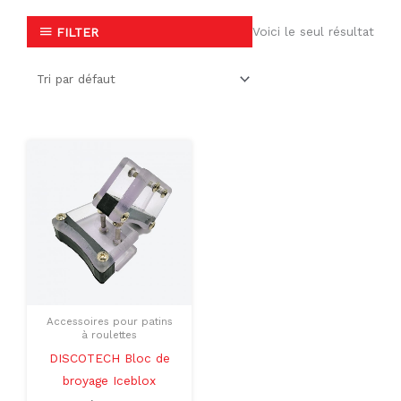
Voici le seul résultat
FILTER
Ce
produit
a
plusieurs
variations.
Les
options
peuvent
Accessoires pour patins
être
à roulettes
choisies
DISCOTECH Bloc de
sur
broyage Iceblox
la