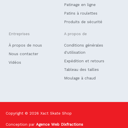
f
Patinage en ligne
Patins à roulettes
Produits de sécurité
Entreprises
A propos de
À propos de nous
Conditions générales
d'utilisation
Nous contacter
Expédition et retours
Vidéos
Tableau des tailles
Moulage à chaud
Copyright © 2026
Xact Skate Shop
Conception par
Agence Web Dixfractions