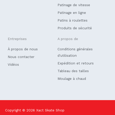
o
i
k
n
Patinage de vitesse
-
f
Patinage en ligne
Patins à roulettes
Produits de sécurité
Entreprises
A propos de
À propos de nous
Conditions générales
d'utilisation
Nous contacter
Expédition et retours
Vidéos
Tableau des tailles
Moulage à chaud
Copyright © 2026
Xact Skate Shop