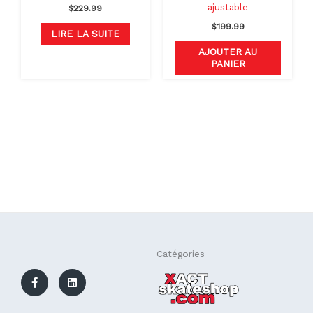
ajustable
$
229.99
$
199.99
LIRE LA SUITE
AJOUTER AU
PANIER
F
L
Catégories
a
i
c
n
e
k
b
e
o
d