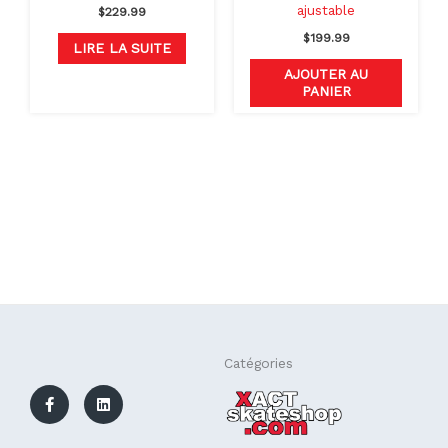
ajustable
$
229.99
$
199.99
LIRE LA SUITE
AJOUTER AU
PANIER
F
L
Catégories
a
i
c
n
e
k
b
e
o
d