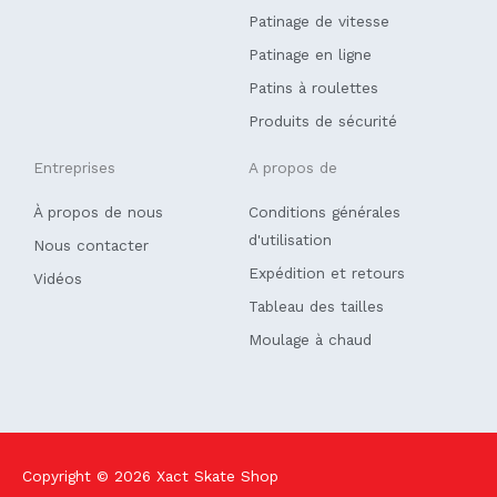
o
i
k
n
Patinage de vitesse
-
f
Patinage en ligne
Patins à roulettes
Produits de sécurité
Entreprises
A propos de
À propos de nous
Conditions générales
d'utilisation
Nous contacter
Expédition et retours
Vidéos
Tableau des tailles
Moulage à chaud
Copyright © 2026
Xact Skate Shop