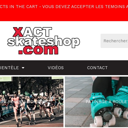
TS IN THE CART - VOUS DEVEZ ACCEPTER LES TEMOINS 
LIENTÈLE
VIDÉOS
CONTACT
S À ROUES ALIGNÉES
PATINAGE À ROULE