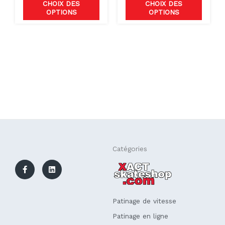
page
page
CHOIX DES
CHOIX DES
OPTIONS
OPTIONS
du
du
produit
produit
F
L
Catégories
a
i
c
n
e
k
b
e
o
d
o
i
k
n
Patinage de vitesse
-
f
Patinage en ligne