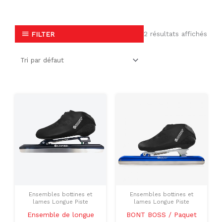
2 résultats affichés
FILTER
Le
Le
Plage
Ce
Ce
prix
prix
de
produit
produit
initial
actuel
prix :
était :
est :
$579.00
a
a
$857.00.
$689.00.
à
plusieurs
plusieu
$609.00
variations.
variati
Les
Les
options
option
peuvent
peuven
Ensembles bottines et
Ensembles bottines et
être
être
lames Longue Piste
lames Longue Piste
choisies
choisie
Ensemble de longue
BONT BOSS / Paquet