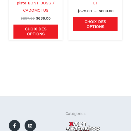
sur
sur
piste BONT BOSS /
LT
la
la
CADOMOTUS
$
579.00
–
$
609.00
page
page
$
857.00
$
689.00
CHOIX DES
du
du
OPTIONS
CHOIX DES
produit
produit
OPTIONS
F
L
Catégories
a
i
c
n
e
k
b
e