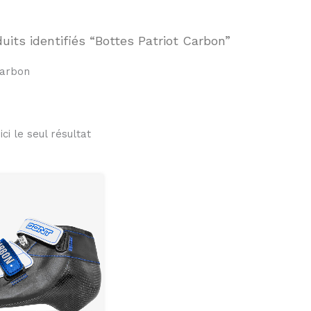
uits identifiés “Bottes Patriot Carbon”
Carbon
ici le seul résultat
Plage
Ce
de
produit
prix :
$389.00
a
à
$439.00
plusieurs
variations.
Les
options