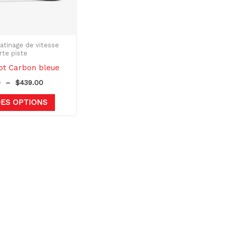
peuvent
être
choisies
sur
atinage de vitesse
rte piste
la
ot Carbon bleue
page
0
–
$
439.00
du
produit
DES OPTIONS