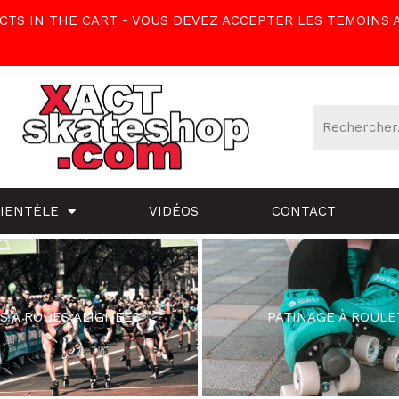
TS IN THE CART - VOUS DEVEZ ACCEPTER LES TEMOINS 
LIENTÈLE
VIDÉOS
CONTACT
S À ROUES ALIGNÉES
PATINAGE À ROULE