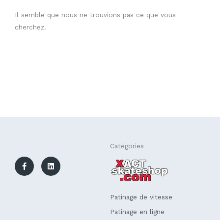
Il semble que nous ne trouvions pas ce que vous
cherchez.
F
L
Catégories
a
i
c
n
e
k
b
e
o
d
o
i
k
n
Patinage de vitesse
-
f
Patinage en ligne