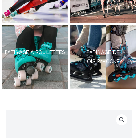
PATINAGE À ROULETTES
PATINAGE DE
LOISIR/HOCKEY
quantité
Plage
de
de
Lames
EHS