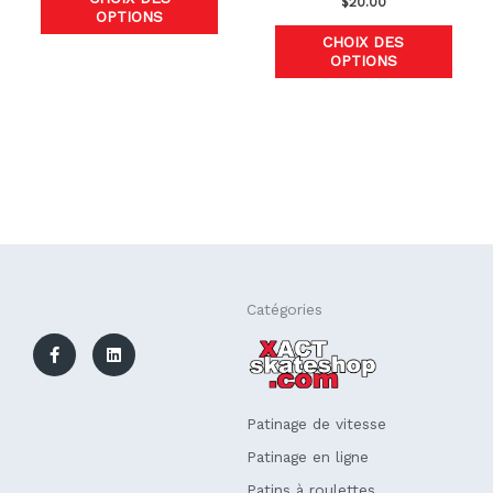
$
20.00
OPTIONS
produit
produ
CHOIX DES
OPTIONS
F
L
Catégories
a
i
c
n
e
k
b
e
o
d
o
i
k
n
Patinage de vitesse
-
f
Patinage en ligne
Patins à roulettes