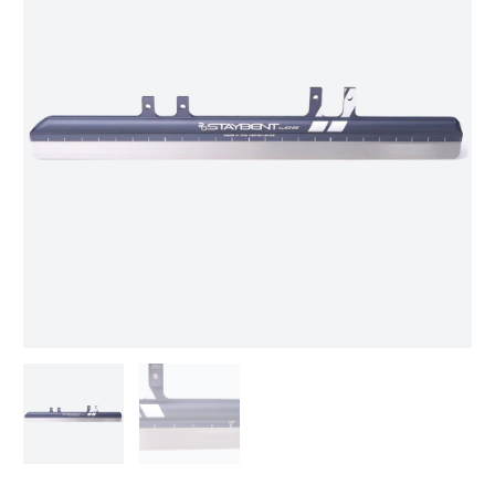
prix :
XQ
$1,069.00
ST
FLEX
à
$1,119.00