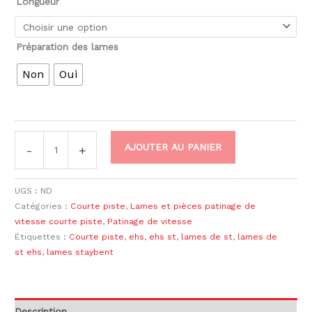
Longueur
Préparation des lames
Non
Oui
AJOUTER AU PANIER
-
+
UGS :
ND
Catégories :
Courte piste
,
Lames et pièces patinage de
vitesse courte piste
,
Patinage de vitesse
Étiquettes :
Courte piste
,
ehs
,
ehs st
,
lames de st
,
lames de
st ehs
,
lames staybent
Description