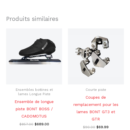
Produits similaires
Le
Le
Le
Le
Ce
prix
prix
prix
prix
produit
initial
actuel
initial
actuel
était :
est :
était :
est :
a
$857.00.
$689.00.
$90.00.
$69.99.
plusieurs
variations.
Les
options
peuvent
être
Ensembles bottines et
Courte piste
lames Longue Piste
choisies
Coupes de
Ensemble de longue
sur
remplacement pour les
piste BONT BOSS /
la
lames BONT GT3 et
CADOMOTUS
page
GTR
$
857.00
$
689.00
du
$
90.00
$
69.99