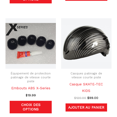
Le
Le
Ce
prix
prix
produit
initial
actuel
était :
est :
a
$120.00.
$99.00.
plusieurs
variations.
Les
options
peuvent
être
Équipement de protection
Casques patinage de
patinage de vitesse courte
vitesse courte piste
choisies
piste
Casque SKATE-TEC
sur
Embouts ABS X-Series
KIDS
la
$
19.99
$
120.00
$
99.00
page
CHOIX DES
du
AJOUTER AU PANIER
OPTIONS
produit