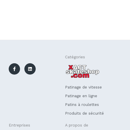
F
L
Catégories
a
i
c
n
e
k
b
e
o
d
o
i
k
n
Patinage de vitesse
-
f
Patinage en ligne
Patins à roulettes
Produits de sécurité
Entreprises
A propos de