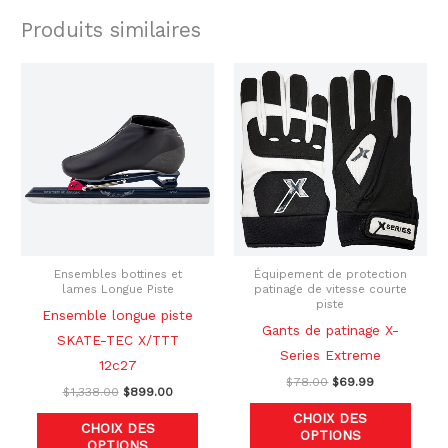
Produits similaires
Le
Le
Le
Le
Ce
Ce
prix
prix
prix
prix
produit
produ
initial
actuel
initial
actuel
était :
est :
était :
est :
a
a
$1,338.00.
$899.00.
$78.00.
$69.99.
plusieurs
plusi
variations.
variat
Les
Les
options
optio
peuvent
peuve
être
être
Ensembles bottines et
Équipement de protection
lames Longue Piste
patinage de vitesse courte
choisies
chois
piste
Ensemble longue piste
sur
sur
Gants de patinage X-
SKATE-TEC X/TTT
la
la
Series Extreme
12c27
page
page
$
78.00
$
69.99
$
1,338.00
$
899.00
du
du
CHOIX DES
produit
produ
CHOIX DES
OPTIONS
OPTIONS