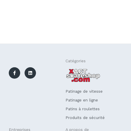
F
L
Catégories
a
i
c
n
e
k
b
e
o
d
o
i
k
n
Patinage de vitesse
-
f
Patinage en ligne
Patins à roulettes
Produits de sécurité
Entreprises
A propos de