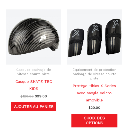
Le
Le
Ce
prix
prix
produ
initial
actuel
était :
est :
a
$120.00.
$99.00.
plusi
variat
Les
optio
peuve
être
Casques patinage de
Équipement de protection
vitesse courte piste
patinage de vitesse courte
chois
piste
Casque SKATE-TEC
sur
Protège-tibias X-Series
KIDS
la
avec sangle velcro
$
120.00
$
99.00
page
amovible
du
AJOUTER AU PANIER
$
20.00
produ
CHOIX DES
OPTIONS