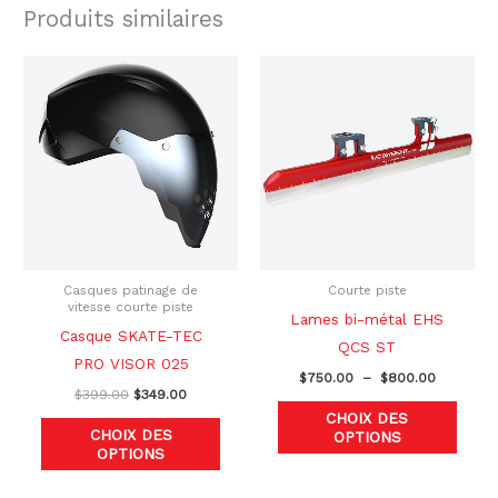
Produits similaires
Le
Le
Plage
Ce
Ce
prix
prix
de
produit
produ
initial
actuel
prix :
était :
est :
$750.00
a
a
$399.00.
$349.00.
à
plusieurs
plusi
$800.00
variations.
variat
Les
Les
options
optio
peuvent
peuve
être
être
Casques patinage de
Courte piste
vitesse courte piste
choisies
chois
Lames bi-métal EHS
Casque SKATE-TEC
sur
sur
QCS ST
PRO VISOR 025
la
la
$
750.00
–
$
800.00
$
399.00
$
349.00
page
page
CHOIX DES
du
du
CHOIX DES
OPTIONS
OPTIONS
produit
produ