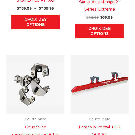
SKATE-TEC ATTAQ
Gants de patinage X-
la
la
$
739.99
–
$
789.99
Series Extreme
page
page
$
78.00
$
69.99
CHOIX DES
du
du
OPTIONS
CHOIX DES
produit
produ
OPTIONS
Le
Le
Plage
Ce
prix
prix
de
produ
initial
actuel
prix :
était :
est :
$750.00
a
$90.00.
$69.99.
à
plusi
$800.00
variat
Les
optio
peuve
être
Courte piste
Courte piste
chois
Coupes de
Lames bi-métal EHS
sur
remplacement pour les
QCS ST