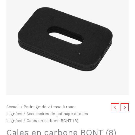
carbone
BONT
(8)
Accueil
/
Patinage de vitesse à roues
alignées
/
Accessoires de patinage à roues
alignées
/ Cales en carbone BONT (8)
Cales en carbone BONT (8)