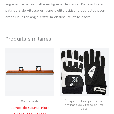
angle entre votre botte en ligne et le cadre. De nombreux
patineurs de vitesse en ligne d’élite utilisent ces cales pour
créer un léger angle entre la chaussure et le cadre.
Produits similaires
Plage
Le
Le
Ce
Ce
de
prix
prix
produit
produ
prix :
initial
actuel
$739.99
était :
est :
a
a
à
$78.00.
$69.99.
plusieurs
plusi
$789.99
variations.
variat
Les
Les
options
optio
peuvent
peuve
être
être
Courte piste
Équipement de protection
patinage de vitesse courte
choisies
chois
Lames de Courte Piste
piste
sur
sur