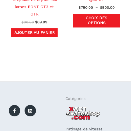
la
lames BONT GT3 et
$
750.00
–
$
800.00
page
GTR
CHOIX DES
du
$
90.00
$
69.99
OPTIONS
produ
AJOUTER AU PANIER
F
L
Catégories
a
i
c
n
e
k
b
e
o
d
o
i
k
n
Patinage de vitesse