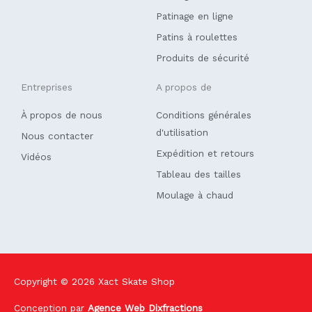
-
f
Patinage en ligne
Patins à roulettes
Produits de sécurité
Entreprises
A propos de
À propos de nous
Conditions générales
d'utilisation
Nous contacter
Expédition et retours
Vidéos
Tableau des tailles
Moulage à chaud
Copyright © 2026
Xact Skate Shop
Conception par
Agence Web Dixfractions