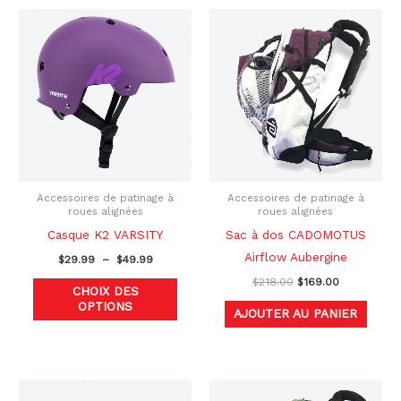
Plage
Le
Le
Ce
de
prix
prix
produit
prix :
initial
actuel
$29.99
était :
est :
a
à
$218.00.
$169.00.
plusieurs
$49.99
variations.
Les
options
peuvent
être
Accessoires de patinage à
Accessoires de patinage à
roues alignées
roues alignées
choisies
Casque K2 VARSITY
Sac à dos CADOMOTUS
sur
Airflow Aubergine
$
29.99
–
$
49.99
la
$
218.00
$
169.00
page
CHOIX DES
OPTIONS
du
AJOUTER AU PANIER
produit
Le
Le
Ce
prix
prix