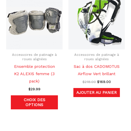
produit
initial
actuel
était :
est :
a
$218.00.
$169.00.
plusieurs
variations.
Les
options
peuvent
être
Accessoires de patinage à
Accessoires de patinage à
roues alignées
roues alignées
choisies
Ensemble protection
Sac à dos CADOMOTUS
sur
K2 ALEXIS femme (3
Airflow Vert brillant
la
pack)
$
218.00
$
169.00
page
$
29.99
du
AJOUTER AU PANIER
produit
CHOIX DES
OPTIONS