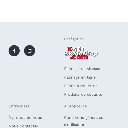
F
L
Catégories
a
i
c
n
e
k
b
e
o
d
o
i
k
n
Patinage de vitesse
-
f
Patinage en ligne
Patins à roulettes
Produits de sécurité
Entreprises
A propos de
À propos de nous
Conditions générales
d'utilisation
Nous contacter