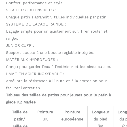
Confort, performance et style.
5 TAILLES EXTENSIBLES :
Chaque patin s’agrandit 5 tailles individuelles par patin
SYSTÈME DE LAÇAGE RAPIDE :
Laçage simple pour un ajustement sûr. Tirer, rouler et
ranger.
JUNIOR CUFF :
Support couplé à une boucle réglable intégrée.
MATÉRIAUX HYDROFUGES :
Conçu pour garder l’eau à l’extérieur et les pieds au sec.
LAME EN ACIER INOXYDABLE :
Améliore la résistance à l’usure et à la corrosion pour
faciliter l’entretien.
Tableau des tailles de patins pour jeunes pour le patin à
glace K2 Marlee
Taille de
Pointure
Pointure
Longueur
Long
patin/
UK
européenne
du pied
du 
Taille de
(in)
(c