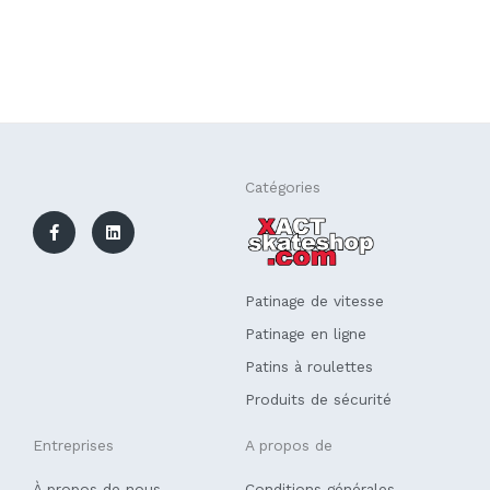
F
L
Catégories
a
i
c
n
e
k
b
e
o
d
o
i
k
n
Patinage de vitesse
-
f
Patinage en ligne
Patins à roulettes
Produits de sécurité
Entreprises
A propos de
À propos de nous
Conditions générales