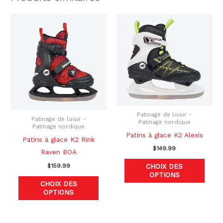
Ce
Ce
produit
produ
a
a
plusieurs
plusi
variations.
variat
Les
Les
options
optio
peuvent
peuve
Patinage de loisir -
être
être
Patinage de loisir -
Patinage nordique
Patinage nordique
choisies
chois
Patins à glace K2 Alexis
Patins à glace K2 Rink
sur
sur
$
149.99
Raven BOA
la
la
$
159.99
CHOIX DES
page
page
OPTIONS
du
du
CHOIX DES
OPTIONS
produit
produ