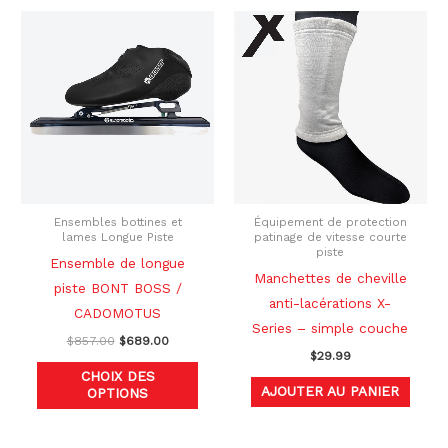
Le
Le
Ce
prix
prix
produit
initial
actuel
était :
est :
a
$857.00.
$689.00.
plusieurs
variations.
Les
options
peuvent
être
Ensembles bottines et
Équipement de protection
lames Longue Piste
patinage de vitesse courte
choisies
piste
Ensemble de longue
sur
Manchettes de cheville
piste BONT BOSS /
la
anti-lacérations X-
CADOMOTUS
page
Series – simple couche
$
857.00
$
689.00
du
$
29.99
produit
CHOIX DES
AJOUTER AU PANIER
OPTIONS