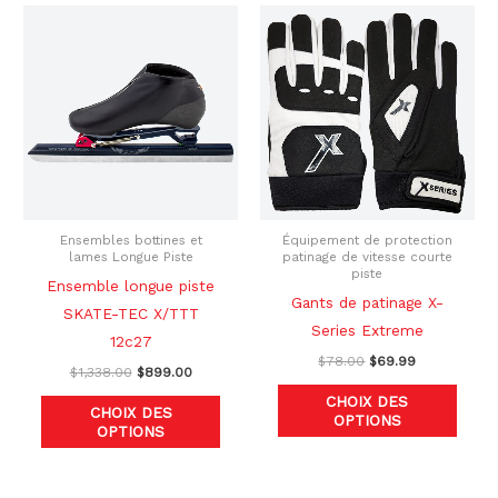
Le
Le
Le
Le
Ce
Ce
prix
prix
prix
prix
produit
produ
initial
actuel
initial
actuel
était :
est :
était :
est :
a
a
$1,338.00.
$899.00.
$78.00.
$69.99.
plusieurs
plusi
variations.
variat
Les
Les
options
optio
peuvent
peuve
être
être
Ensembles bottines et
Équipement de protection
lames Longue Piste
patinage de vitesse courte
choisies
chois
piste
Ensemble longue piste
sur
sur
Gants de patinage X-
SKATE-TEC X/TTT
la
la
Series Extreme
12c27
page
page
$
78.00
$
69.99
$
1,338.00
$
899.00
du
du
CHOIX DES
produit
produ
CHOIX DES
OPTIONS
OPTIONS