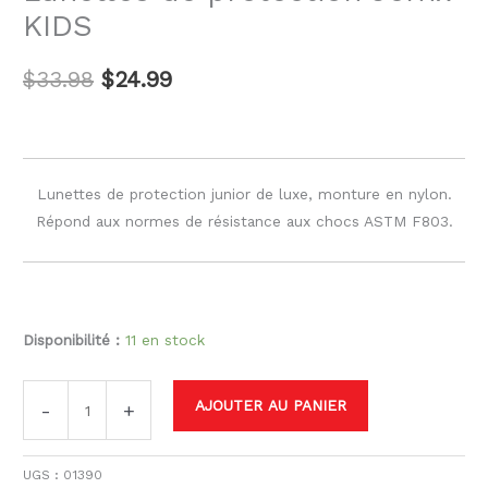
KIDS
$
33.98
$
24.99
Lunettes de protection junior de luxe, monture en nylon.
Répond aux normes de résistance aux chocs ASTM F803.
Disponibilité :
11 en stock
AJOUTER AU PANIER
-
+
UGS :
01390