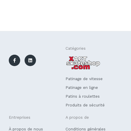
F
L
Catégories
a
i
c
n
e
k
b
e
o
d
o
i
k
n
Patinage de vitesse
-
f
Patinage en ligne
Patins à roulettes
Produits de sécurité
Entreprises
A propos de
À propos de nous
Conditions générales