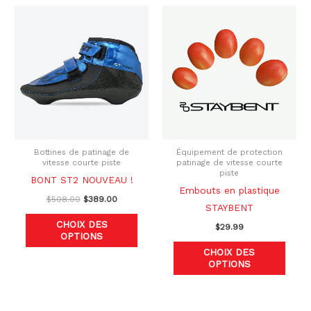
Le
Le
Ce
Ce
prix
prix
produit
produ
initial
actuel
était :
est :
a
a
$508.00.
$389.00.
plusieurs
plusi
variations.
variat
Les
Les
options
optio
peuvent
peuve
être
être
Bottines de patinage de
Équipement de protection
vitesse courte piste
patinage de vitesse courte
choisies
chois
piste
BONT ST2 NOUVEAU !
sur
sur
Embouts en plastique
$
508.00
$
389.00
la
la
STAYBENT
page
page
CHOIX DES
$
29.99
OPTIONS
du
du
CHOIX DES
produit
produ
OPTIONS