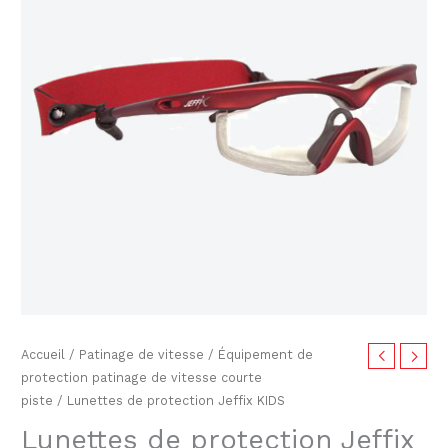
initial
actuel
protection
était :
est :
Jeffix
KIDS
$33.98.
$24.99.
Accueil
/
Patinage de vitesse
/
Équipement de
protection patinage de vitesse courte
piste
/ Lunettes de protection Jeffix KIDS
Lunettes de protection Jeffix