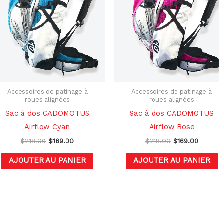
$218.00.
$169.00.
$218.00.
$169.0
s.
Accessoires de patinage à
Accessoires de patinage à
roues alignées
roues alignées
Sac à dos CADOMOTUS
Sac à dos CADOMOTUS
Airflow Cyan
Airflow Rose
$
218.00
$
169.00
$
218.00
$
169.00
AJOUTER AU PANIER
AJOUTER AU PANIER