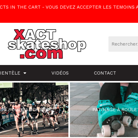
TS IN THE CART - VOUS DEVEZ ACCEPTER LES TEMOINS 
LIENTÈLE
VIDÉOS
CONTACT
S À ROUES ALIGNÉES
PATINAGE À ROULE