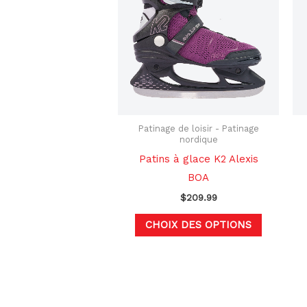
plusieurs
variation
Les
options
peuvent
être
choisies
Patinage de loisir - Patinage
nordique
sur
Patins à glace K2 Alexis
la
BOA
page
$
209.99
du
produit
CHOIX DES OPTIONS