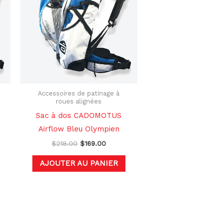
0.
$218.00.
$169.00.
Accessoires de patinage à
roues alignées
Sac à dos CADOMOTUS
Airflow Bleu Olympien
$
218.00
$
169.00
AJOUTER AU PANIER