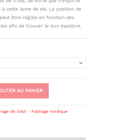
ieu de trous, de sorte que n’importe
e à cette lame de ski. La position de
 peut être réglée en fonction des
es afin de trouver le bon équilibre.
OUTER AU PANIER
nage de loisir - Patinage nordique