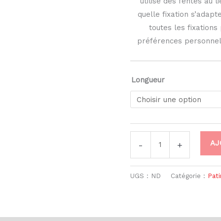
utilise des fentes au l
quelle fixation s’adapt
toutes les fixations
préférences personnell
Longueur
AJ
-
+
UGS :
ND
Catégorie :
Pati