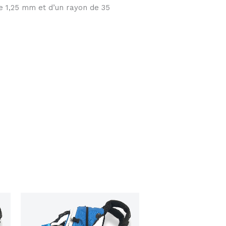
de 1,25 mm et d’un rayon de 35
Le
Le
prix
prix
initial
actuel
était :
est :