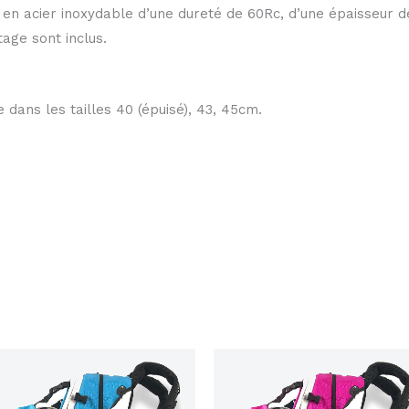
é en acier inoxydable d’une dureté de 60Rc, d’une épaisseur 
age sont inclus.
 dans les tailles 40 (épuisé), 43, 45cm.
Le
Le
Le
Le
prix
prix
prix
prix
initial
actuel
initial
actuel
était :
est :
était :
est :