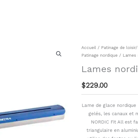
quantité
Accueil
/
Patinage de loisi
Patinage nordique
/ Lames 
de
Lames
Lames nord
nordiques
ZANDSTRA
$
229.00
Lame de glace nordique 
gelés, les canaux et 
NORDIC Fit All est fa
triangulaire en alumin