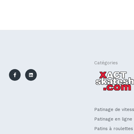
F
L
Catégories
a
i
c
n
e
k
b
e
o
d
o
i
k
n
-
f
Patinage de vites
Patinage en ligne
Patins à roulettes