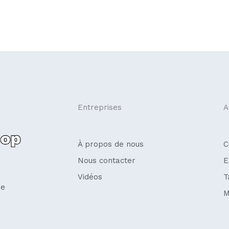
Entreprises
A
À propos de nous
C
Nous contacter
E
Vidéos
T
se
M