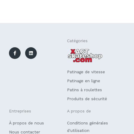
F
L
Catégories
a
i
c
n
e
k
b
e
o
d
o
i
k
n
Patinage de vitesse
-
f
Patinage en ligne
Patins à roulettes
Produits de sécurité
Entreprises
A propos de
À propos de nous
Conditions générales
d'utilisation
Nous contacter