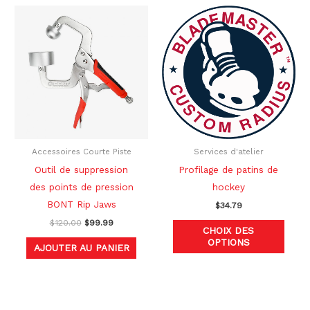
Le
Le
Ce
prix
prix
produ
initial
actuel
était :
est :
a
$120.00.
$99.99.
plusi
variat
Les
optio
peuve
être
Accessoires Courte Piste
Services d'atelier
chois
Outil de suppression
Profilage de patins de
sur
des points de pression
hockey
la
BONT Rip Jaws
$
34.79
page
$
120.00
$
99.99
CHOIX DES
du
OPTIONS
AJOUTER AU PANIER
produ