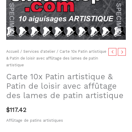
Patin
artistique
&
Patin
de
loisir
avec
Accueil
/
Services d'atelier
/ Carte 10x Patin artistique
affûtage
& Patin de loisir avec affûtage des lames de patin
des
artistique
lames
Carte 10x Patin artistique &
de
Patin de loisir avec affûtage
patin
des lames de patin artistique
artistique
$
117.42
Affûtage de patins artistiques