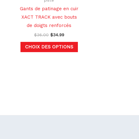
piste
la
la
Gants de patinage en cuir
page
page
XACT TRACK avec bouts
du
du
de doigts renforcés
produit
produit
$
36.00
$
34.99
CHOIX DES OPTIONS