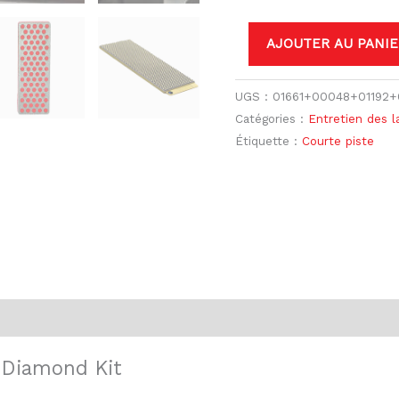
AJOUTER AU PANIE
UGS :
01661+00048+01192
Catégories :
Entretien des 
Étiquette :
Courte piste
ntaires
Avis (0)
 Diamond Kit