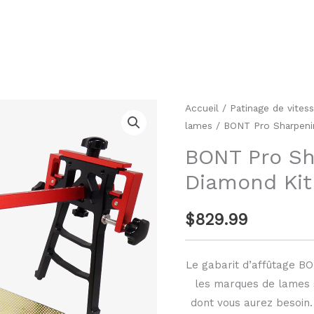
quantité
Accueil
/
Patinage de vites
lames
/ BONT Pro Sharpenin
de
BONT
BONT Pro Sh
Pro
Diamond Kit
Sharpening
Jig
$
829.99
Diamond
Kit
Le gabarit d’affûtage B
les marques de lames s
dont vous aurez besoin