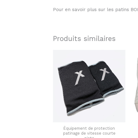
Pour en savoir plus sur les patins 
Produits similaires
Ce
produit
a
plusieurs
variation
Les
options
peuvent
être
choisies
Équipement de protection
patinage de vitesse courte
sur