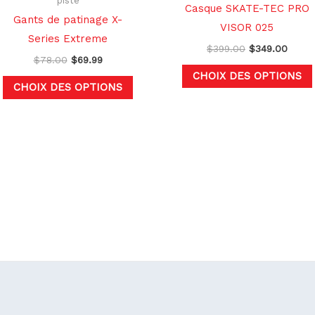
piste
Casque SKATE-TEC PRO
la
Gants de patinage X-
VISOR 025
page
Series Extreme
$
399.00
$
349.00
du
$
78.00
$
69.99
produit
CHOIX DES OPTIONS
CHOIX DES OPTIONS