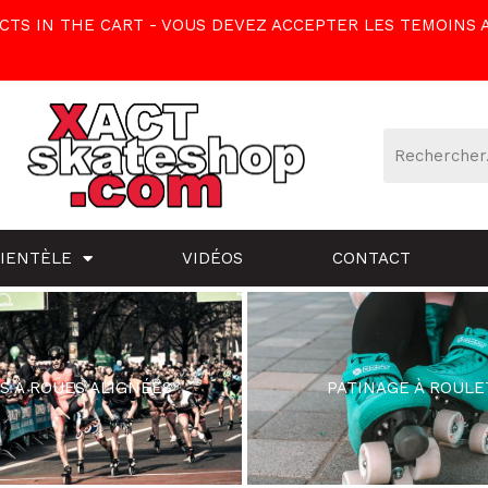
TS IN THE CART - VOUS DEVEZ ACCEPTER LES TEMOINS 
LIENTÈLE
VIDÉOS
CONTACT
S À ROUES ALIGNÉES
PATINAGE À ROULE