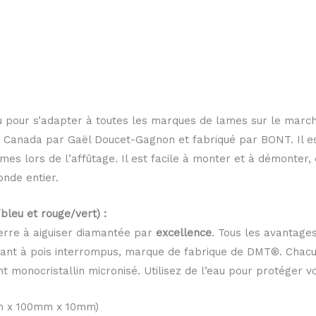
 pour s’adapter à toutes les marques de lames sur le marché
u Canada par Gaël Doucet-Gagnon et fabriqué par BONT. Il es
es lors de l’affûtage. Il est facile à monter et à démonter, 
nde entier.
bleu et rouge/vert) :
erre à aiguiser diamantée par
excellence
. Tous les avantage
mant à pois interrompus, marque de fabrique de DMT®. Chacun
 monocristallin micronisé. Utilisez de l’eau pour protéger vo
0mm x 100mm x 10mm)