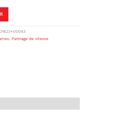
R
+01623+00043
lames
,
Patinage de vitesse