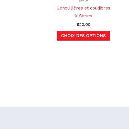
piste
la
Genouillères et coudières
page
X-Series
du
$
20.00
produit
CHOIX DES OPTIONS