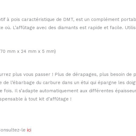
if à pois caractéristique de DMT, est un complément portable
 où. L’affûtage avec des diamants est rapide et facile. Utili
16″ (70 mm x 24 mm x 5 mm)
urrez plus vous passer ! Plus de dérapages, plus besoin de 
 de l’ébarbage du carbure dans un étui qui épargne les doigt
e fois. Il s’adapte automatiquement aux différentes épaisseu
spensable à tout kit d’affûtage !
Consultez-le
ici