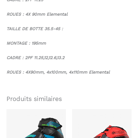
ROUES : 4X 90mm Elemental
TAILLE DE BOTTE 35.5-45 :
MONTAGE : 195mm
CADRE : 2PF 11.25,12,12.6,13.2
ROUES : 4X90mm, 4x100mm, 4x110mm Elemental
Produits similaires
Ce
Ce
produit
produ
a
a
plusieurs
plusi