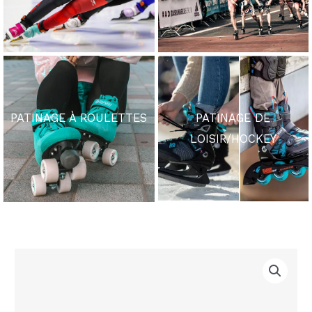
PATINAGE À ROULETTES
PATINAGE DE
LOISIR/HOCKEY
quantité
de
BONT
LUNA