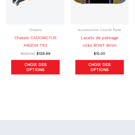
Les
Les
options
optio
peuvent
peuve
être
être
Chassis
Accessoires Courte Piste
choisies
chois
Chassis CADOMOTUS
Lacets de patinage
sur
sur
ARGON TR3
cirés BONT 8mm
la
la
$
220.00
$
129.99
$
12.00
page
page
CHOIX DES
CHOIX DES
du
du
OPTIONS
OPTIONS
produit
produ