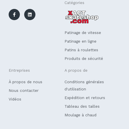
F
L
Catégories
a
i
c
n
e
k
b
e
o
d
o
i
k
n
Patinage de vitesse
-
f
Patinage en ligne
Patins à roulettes
Produits de sécurité
Entreprises
A propos de
À propos de nous
Conditions générales
d'utilisation
Nous contacter
Expédition et retours
Vidéos
Tableau des tailles
Moulage à chaud