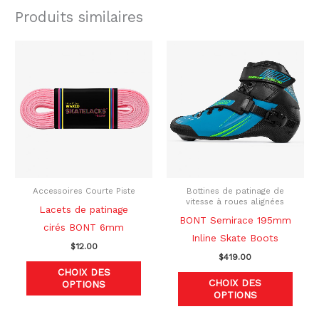
Produits similaires
Ce
Ce
produit
produ
a
a
plusieurs
plusi
variations.
variat
Les
Les
options
optio
peuvent
peuve
être
être
Accessoires Courte Piste
Bottines de patinage de
vitesse à roues alignées
choisies
chois
Lacets de patinage
BONT Semirace 195mm
sur
sur
cirés BONT 6mm
Inline Skate Boots
la
la
$
12.00
$
419.00
page
page
CHOIX DES
du
du
CHOIX DES
OPTIONS
OPTIONS
produit
produ