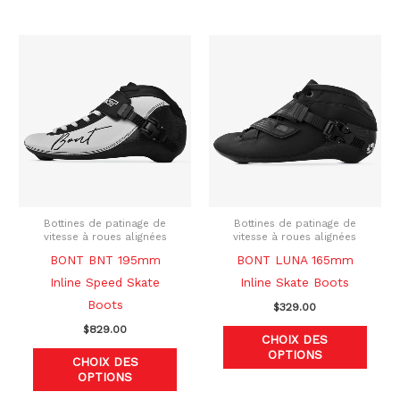
Ce
Ce
produit
produ
a
a
plusieurs
plusi
variations.
variat
Les
Les
options
optio
peuvent
peuve
être
être
Bottines de patinage de
Bottines de patinage de
vitesse à roues alignées
vitesse à roues alignées
choisies
chois
BONT BNT 195mm
BONT LUNA 165mm
sur
sur
Inline Speed Skate
Inline Skate Boots
la
la
Boots
$
329.00
page
page
$
829.00
du
du
CHOIX DES
OPTIONS
produit
produ
CHOIX DES
OPTIONS