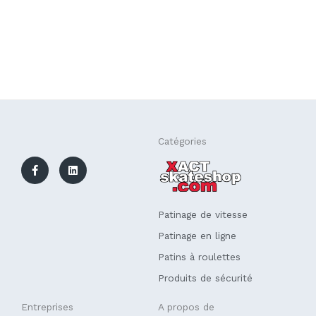
F
L
Catégories
a
i
c
n
e
k
b
e
o
d
o
i
k
n
Patinage de vitesse
-
f
Patinage en ligne
Patins à roulettes
Produits de sécurité
Entreprises
A propos de