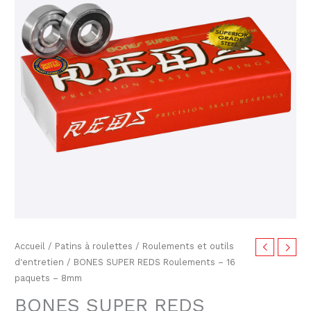
initial
actuel
REDS
était :
est :
Roulements
-
$134.00.
$110.00.
16
paquets
-
8mm
Accueil
/
Patins à roulettes
/
Roulements et outils
d'entretien
/ BONES SUPER REDS Roulements – 16
paquets – 8mm
BONES SUPER REDS