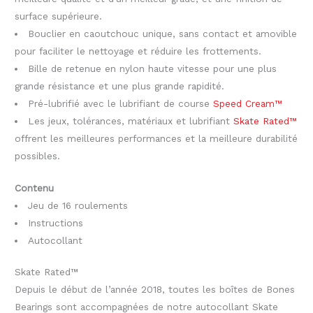
surface supérieure.
Bouclier en caoutchouc unique, sans contact et amovible
pour faciliter le nettoyage et réduire les frottements.
Bille de retenue en nylon haute vitesse pour une plus
grande résistance et une plus grande rapidité.
Pré-lubrifié avec le lubrifiant de course
Speed Cream™
Les jeux, tolérances, matériaux et lubrifiant
Skate Rated™
offrent les meilleures performances et la meilleure durabilité
possibles.
Contenu
Jeu de 16 roulements
Instructions
Autocollant
Skate Rated™
Depuis le début de l’année 2018, toutes les boîtes de Bones
Bearings sont accompagnées de notre autocollant Skate