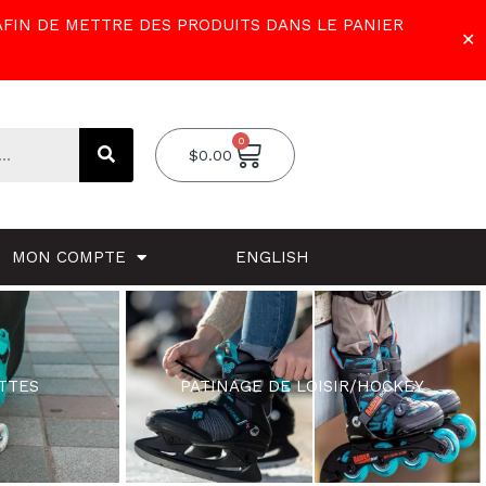
AFIN DE METTRE DES PRODUITS DANS LE PANIER
✕
0
Cart
$
0.00
MON COMPTE
ENGLISH
TTES
PATINAGE DE LOISIR/HOCKEY