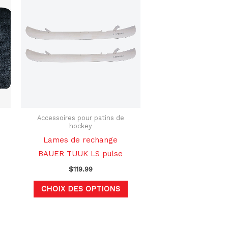
produit
a
plusieurs
variations.
Les
options
peuvent
être
choisies
Accessoires pour patins de
hockey
sur
Lames de rechange
la
BAUER TUUK LS pulse
page
$
119.99
du
produit
CHOIX DES OPTIONS