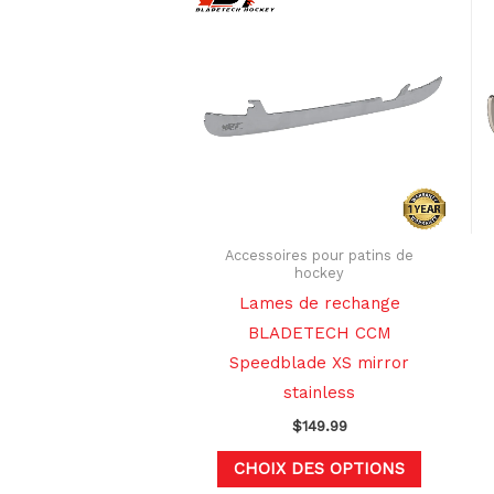
produit
a
plusieurs
variation
Les
options
peuvent
être
choisies
Accessoires pour patins de
hockey
sur
Lames de rechange
la
BLADETECH CCM
page
Speedblade XS mirror
du
stainless
produit
$
149.99
CHOIX DES OPTIONS