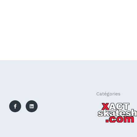
F
L
Catégories
a
i
c
n
e
k
b
e
o
d
o
i
k
n
-
f