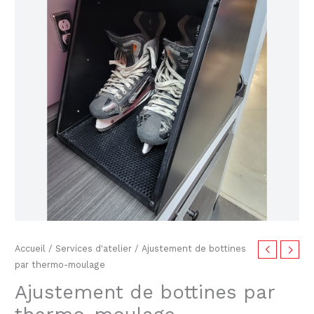
bottines
par
thermo-
moulage
Accueil
/
Services d'atelier
/ Ajustement de bottines
par thermo-moulage
Ajustement de bottines par