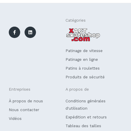
F
L
Catégories
a
i
c
n
e
k
b
e
o
d
o
i
k
n
Patinage de vitesse
-
f
Patinage en ligne
Patins à roulettes
Produits de sécurité
Entreprises
A propos de
À propos de nous
Conditions générales
d'utilisation
Nous contacter
Expédition et retours
Vidéos
Tableau des tailles