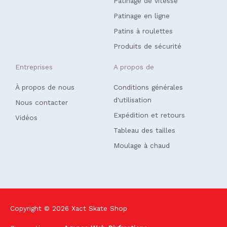
Patinage de vitesse
-
f
Patinage en ligne
Patins à roulettes
Produits de sécurité
Entreprises
A propos de
À propos de nous
Conditions générales
d'utilisation
Nous contacter
Expédition et retours
Vidéos
Tableau des tailles
Moulage à chaud
Copyright © 2026
Xact Skate Shop