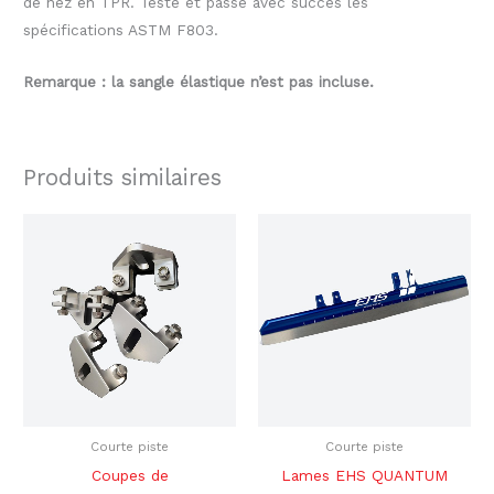
de nez en TPR. Testé et passé avec succès les
spécifications ASTM F803.
Remarque : la sangle élastique n’est pas incluse.
Produits similaires
Le
Le
Plage
Ce
prix
prix
de
produ
initial
actuel
prix :
était :
est :
$859.00
a
$90.00.
$69.99.
à
plusi
$909.00
variat
Les
optio
peuve
être
Courte piste
Courte piste
chois
Coupes de
Lames EHS QUANTUM