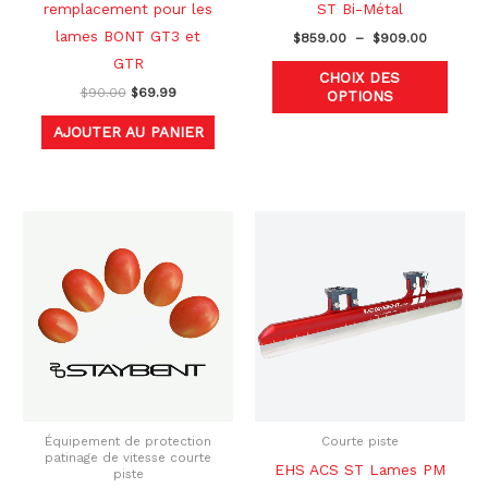
sur
remplacement pour les
ST Bi-Métal
la
lames BONT GT3 et
$
859.00
–
$
909.00
page
GTR
CHOIX DES
du
$
90.00
$
69.99
OPTIONS
produ
AJOUTER AU PANIER
Plage
Ce
Ce
de
produit
produ
prix :
$750.00
a
a
à
plusieurs
plusi
$800.00
variations.
variat
Les
Les
options
optio
peuvent
peuve
être
être
Équipement de protection
Courte piste
patinage de vitesse courte
choisies
chois
EHS ACS ST Lames PM
piste