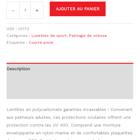
AJOUTER AU PANIER
-
+
UGS :
02173
Catégories :
Lunettes de sport
,
Patinage de vitesse
Étiquette :
Courte piste
Description
Informations complémentaires
Avis (0)
Lentilles en polycarbonate garanties incassables ! Convenant
aux patineurs adultes, ces protections oculaires offrent une
protection contre les UV 400. Comprend une monture
enveloppante en nylon marine et de confortables plaquettes