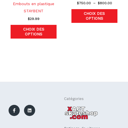
sur
sur
$
750.00
–
$
800.00
Embouts en plastique
la
la
STAYBENT
CHOIX DES
page
page
OPTIONS
$
29.99
du
du
CHOIX DES
produit
produ
OPTIONS
F
L
Catégories
a
i
c
n
e
k
b
e
o
d
o
i
k
n