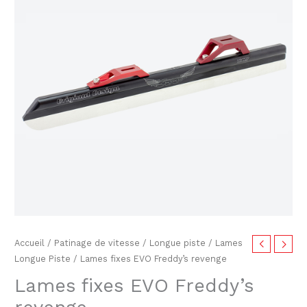
prix :
EVO
$119.00
Freddy's
revenge
à
$149.00
Accueil
/
Patinage de vitesse
/
Longue piste
/
Lames
Longue Piste
/ Lames fixes EVO Freddy’s revenge
Lames fixes EVO Freddy’s