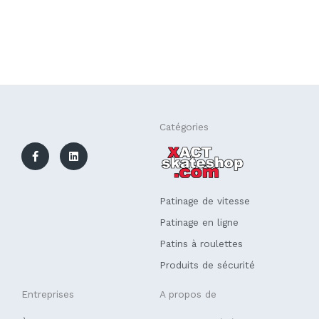
F
L
Catégories
a
i
c
n
e
k
b
e
o
d
o
i
k
n
Patinage de vitesse
-
f
Patinage en ligne
Patins à roulettes
Produits de sécurité
Entreprises
A propos de