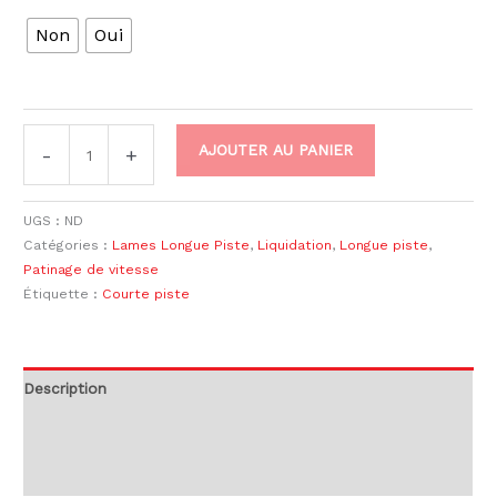
Non
Oui
AJOUTER AU PANIER
-
+
UGS :
ND
Catégories :
Lames Longue Piste
,
Liquidation
,
Longue piste
,
Patinage de vitesse
Étiquette :
Courte piste
Description
Informations complémentaires
Avis (0)