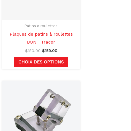
t
peuvent
être
s
choisies
sur
Patins à roulettes
la
Plaques de patins à roulettes
page
BONT Tracer
du
$
180.00
$
159.00
produit
CHOIX DES OPTIONS
Ce
produit
a
rs
plusieurs
ons.
variations.
Les