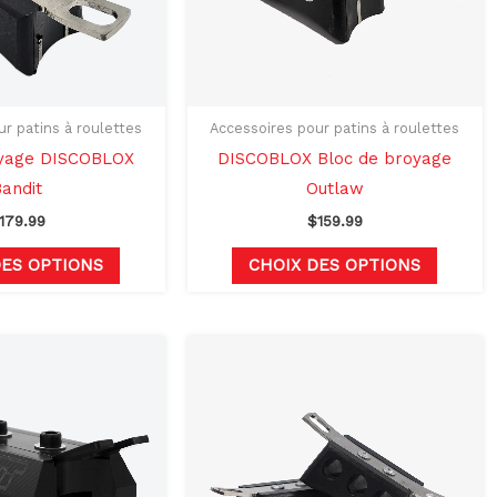
options
options
peuvent
peuven
être
être
choisies
choisie
sur
sur
r patins à roulettes
Accessoires pour patins à roulettes
la
la
oyage DISCOBLOX
DISCOBLOX Bloc de broyage
page
page
andit
Outlaw
du
du
179.99
$
159.99
produit
produit
DES OPTIONS
CHOIX DES OPTIONS
Le
Le
Ce
Ce
prix
prix
produit
produit
initial
actuel
était :
est :
a
a
$138.00.
$109.00.
plusieurs
plusieu
variations.
variati