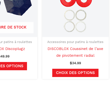
variations.
variati
Les
Les
options
options
peuvent
peuven
URE DE STOCK
être
être
choisies
choisie
sur
sur
r patins à roulettes
Accessoires pour patins à roulettes
la
la
X Discoplugz
DISCOBLOX Coussinet de l’axe
page
page
de pivotement radial
$
49.99
du
du
$
34.99
DES OPTIONS
produit
produit
CHOIX DES OPTIONS