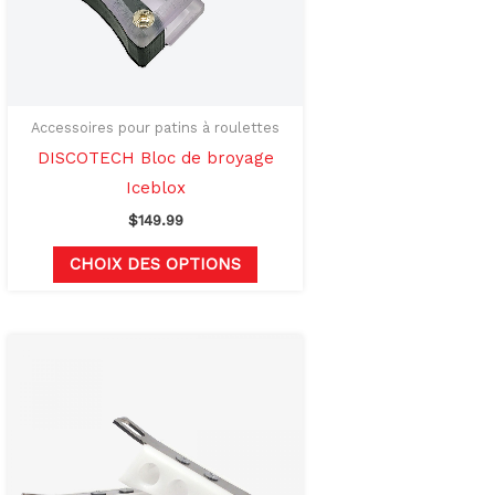
options
t
peuvent
être
s
choisies
sur
Accessoires pour patins à roulettes
la
DISCOTECH Bloc de broyage
page
Iceblox
du
$
149.99
produit
CHOIX DES OPTIONS
Ce
produit
a
rs
plusieurs
ons.
variations.