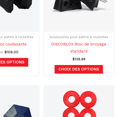
Les
Les
options
options
peuvent
peuven
être
être
choisies
choisie
sur
sur
r patins à roulettes
Accessoires pour patins à roulettes
la
la
s coulissants
DISCOBLOX Bloc de broyage
page
page
standard
00
$
109.00
du
du
$
139.99
DES OPTIONS
produit
produit
CHOIX DES OPTIONS
Ce
Ce
produit
produit
a
a
plusieurs
plusieu