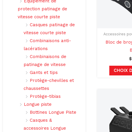
Équipement de
protection patinage de
vitesse courte piste
Casques patinage de
vitesse courte piste
Accessoires pou
Combinaisons anti-
Bloc de br
lacérations
B
Combinaisons de
$
patinage de vitesse
CHOIX 
Gants et tips
Protège-chevilles et
chaussettes
Protège-tibias
Longue piste
Bottines Longue Piste
Casques &
accessoires Longue