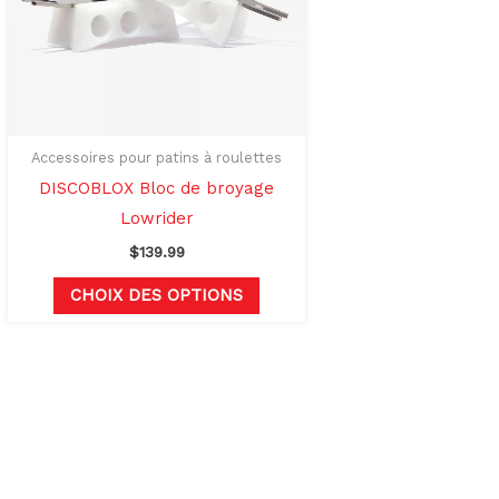
Les
options
t
peuvent
être
s
choisies
sur
Accessoires pour patins à roulettes
la
DISCOBLOX Bloc de broyage
page
Lowrider
du
$
139.99
produit
CHOIX DES OPTIONS
rs