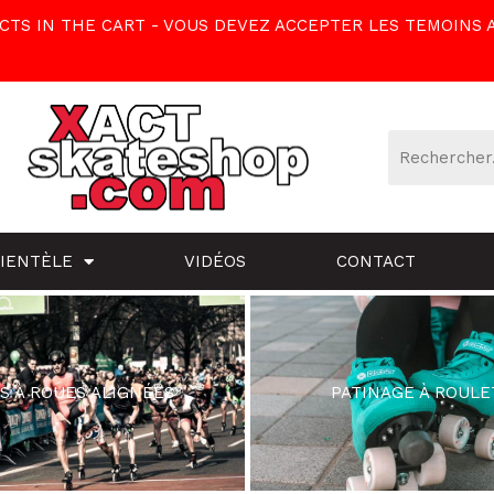
TS IN THE CART - VOUS DEVEZ ACCEPTER LES TEMOINS 
LIENTÈLE
VIDÉOS
CONTACT
S À ROUES ALIGNÉES
PATINAGE À ROULE