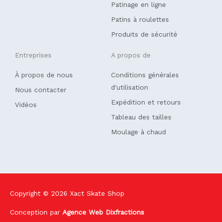
f
Patinage en ligne
Patins à roulettes
Produits de sécurité
Entreprises
A propos de
À propos de nous
Conditions générales
d'utilisation
Nous contacter
Expédition et retours
Vidéos
Tableau des tailles
Moulage à chaud
Copyright © 2026
Xact Skate Shop
Conception par
Agence Web Dixfractions