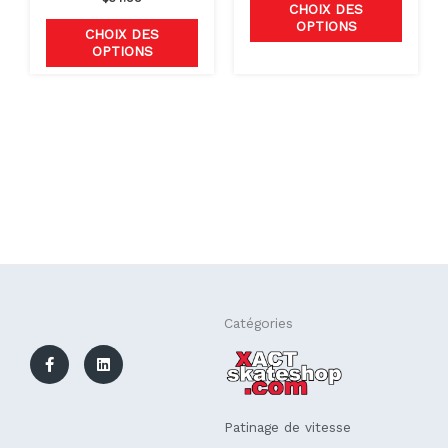
CHOIX DES
du
du
OPTIONS
CHOIX DES
produit
produit
OPTIONS
F
L
Catégories
a
i
c
n
e
k
b
e
o
d
o
i
k
n
Patinage de vitesse
-