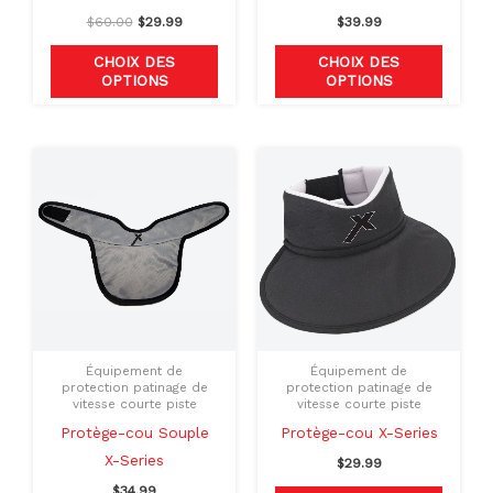
page
page
$
60.00
$
29.99
$
39.99
du
du
CHOIX DES
CHOIX DES
produit
produit
OPTIONS
OPTIONS
Ce
Ce
produit
produit
a
a
plusieurs
plusieu
variations.
variati
Les
Les
options
option
peuvent
peuven
Équipement de
Équipement de
être
être
protection patinage de
protection patinage de
vitesse courte piste
vitesse courte piste
choisies
choisie
Protège-cou X-Series
Protège-cou Souple
sur
sur
X-Series
la
la
$
29.99
page
page
$
34.99