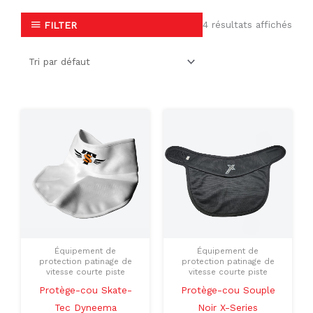
4 résultats affichés
FILTER
Le
Le
Ce
Ce
prix
prix
produit
produit
initial
actuel
était :
est :
a
a
$60.00.
$29.99.
plusieurs
plusieu
variations.
variati
Les
Les
options
option
peuvent
peuven
Équipement de
Équipement de
être
être
protection patinage de
protection patinage de
vitesse courte piste
vitesse courte piste
choisies
choisie
Protège-cou Skate-
Protège-cou Souple
sur
sur
Tec Dyneema
Noir X-Series
la
la