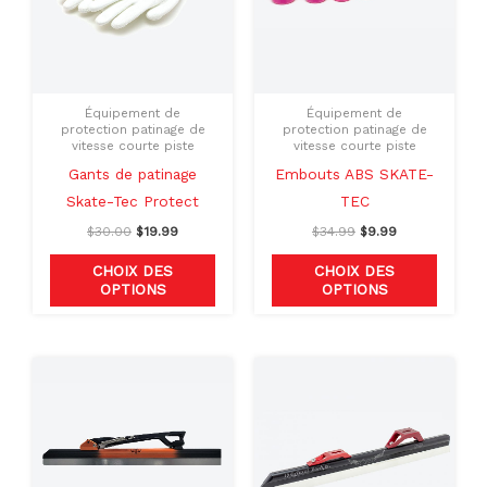
variations.
variati
Les
Les
options
option
peuvent
peuven
Équipement de
Équipement de
être
être
protection patinage de
protection patinage de
vitesse courte piste
vitesse courte piste
choisies
choisie
Gants de patinage
Embouts ABS SKATE-
sur
sur
Skate-Tec Protect
TEC
la
la
page
page
$
30.00
$
19.99
$
34.99
$
9.99
du
du
CHOIX DES
CHOIX DES
produit
produit
OPTIONS
OPTIONS
Plage
Plage
Ce
Ce
de
de
produit
produit
prix :
prix :
$879.00
$119.00
a
a
à
à
plusieurs
plusieu
$909.00
$149.00
variations.
variati