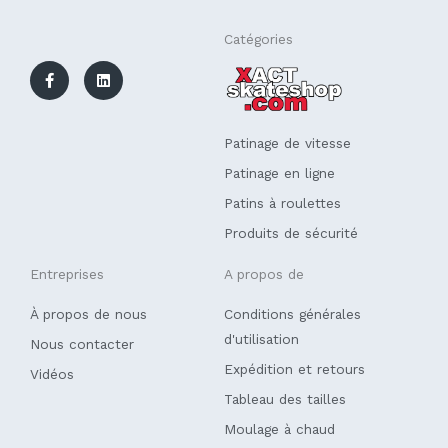
F
L
Catégories
a
i
c
n
e
k
b
e
o
d
o
i
k
n
Patinage de vitesse
-
f
Patinage en ligne
Patins à roulettes
Produits de sécurité
Entreprises
A propos de
À propos de nous
Conditions générales
d'utilisation
Nous contacter
Expédition et retours
Vidéos
Tableau des tailles
Moulage à chaud