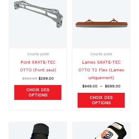
produit
produit
initial
actuel
prix :
était :
est :
$649.00
a
a
$559.99.
$299.00.
à
plusieurs
plusieu
$699.00
variations.
variati
Les
Les
options
option
peuvent
peuven
Courte piste
Courte piste
être
être
Pont SKATE-TEC
Lames SKATE-TEC
choisies
choisie
OTTO (Pont seul)
OTTO T2 Flex (Lames
sur
sur
uniquement)
$
559.99
$
299.00
la
la
$
649.00
–
$
699.00
page
page
CHOIX DES
OPTIONS
du
du
CHOIX DES
OPTIONS
produit
produit
Le
Le
Le
Le
Ce
Ce
prix
prix
prix
prix
produit
produit
initial
actuel
initial
actuel