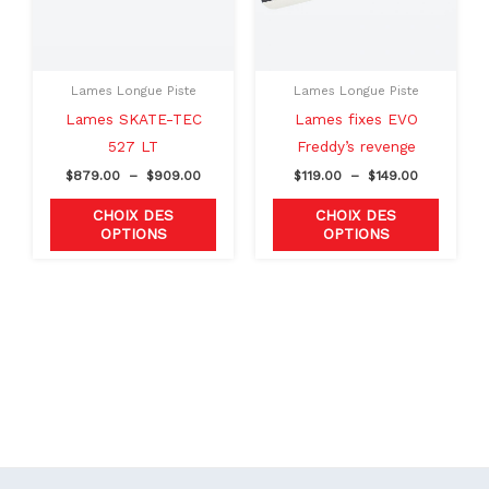
Les
Les
options
option
peuvent
peuven
Lames Longue Piste
Lames Longue Piste
être
être
Lames SKATE-TEC
Lames fixes EVO
choisies
choisie
527 LT
Freddy’s revenge
sur
sur
$
879.00
–
$
909.00
$
119.00
–
$
149.00
la
la
page
page
CHOIX DES
CHOIX DES
OPTIONS
OPTIONS
du
du
produit
produit