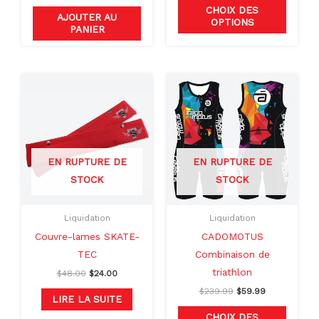
CHOIX DES
du
AJOUTER AU
OPTIONS
PANIER
produit
Le
Le
Le
Le
Ce
prix
prix
prix
prix
produit
initial
actuel
initial
actuel
était :
est :
était :
est :
a
$48.00.
$24.00.
$239.99.
$59.99.
plusieu
variati
EN RUPTURE DE
EN RUPTURE DE
Les
STOCK
STOCK
option
peuven
Liquidation
Liquidation
être
Couvre-lames SKATE-
CADOMOTUS
choisie
TEC
Combinaison de
sur
triathlon
$
48.00
$
24.00
la
$
239.99
$
59.99
page
LIRE LA SUITE
du
CHOIX DES